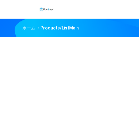
ホーム
Products/ListMain