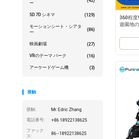
(42)
ー
5D 7D シネマ
(129)
360程
遊園地
モーションシート・シアタ
(86)
ー
ー
映画劇場
(27)
VRのテーマ パーク
(16)
アーケードゲーム機
(3)
接触
接触:
Mr. Edric Zhang
電話番号:
+86 18922138625
ファック
86--18922138625
ス: