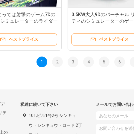
によっては射撃のゲーム7Dの
0.5KW大人9Dのバーチャル 
のシミュレーターのライダー
ティのシミュレーターのゲー
クリーン6/9つの座席が戦
シンの金属材料の黒
ベストプライス
ベストプライス
1
2
3
4
5
6
ビデ
私達に続いて下さい
メールでお問い合わ
リテ
101,ビル1号2号 シンキョ
ウ・シンキョウ・ロード 2丁
実上の