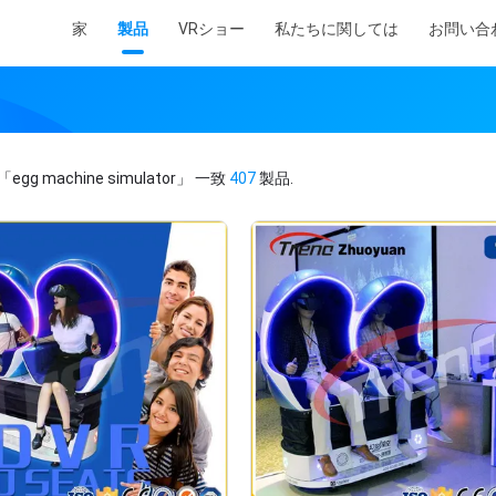
家
製品
VRショー
私たちに関しては
お問い合
ー
「egg machine simulator」
一致
407
製品.