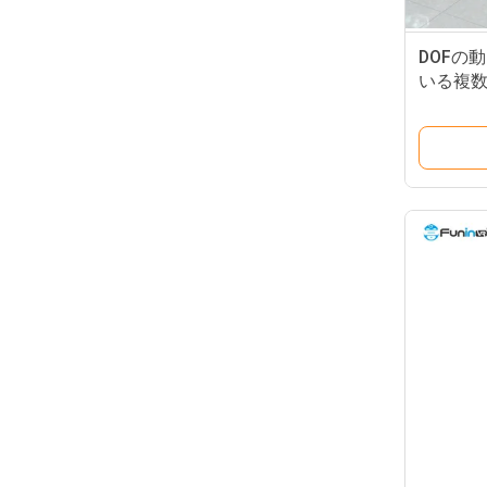
DOFの
いる複数
の動き