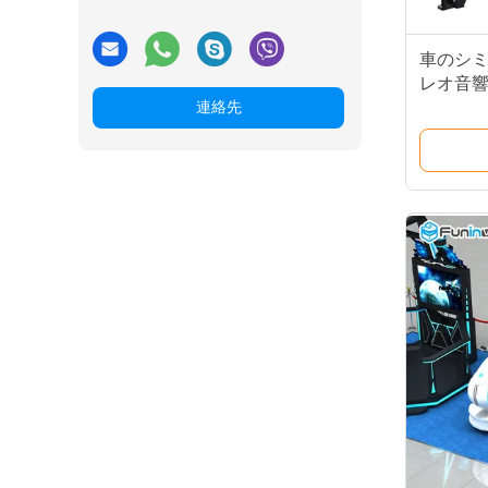
車のシ
レオ音響
付いている
連絡先
レータ