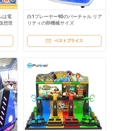
ムは電
白1プレーヤー9Dのバーチャル リア
D仮想世
リティの卵機械サイズ
げつけ
1920*1135*1910mm
ベストプライス