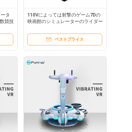
レータ
110Vによっては射撃のゲーム7Dの
数競技
映画館のシミュレーターのライダー
選別し
の金属スクリーン6/9つの座席が戦
います
ベストプライス