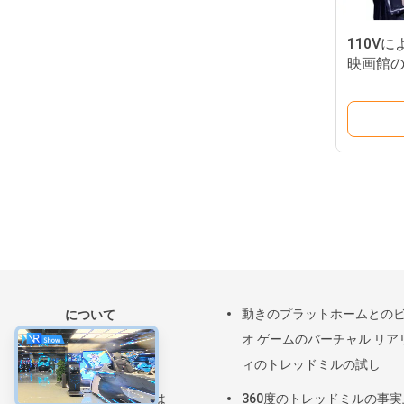
110V
映画館
の金属ス
います
動きのプラットホームとの
について
オ ゲームのバーチャル リア
家
ィのトレッドミルの試し
製品
私たちに関しては
360度のトレッドミルの事