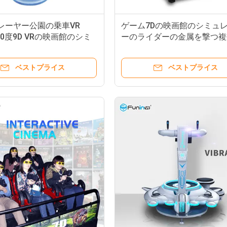
レーヤー公園の乗車VR
ゲーム7Dの映画館のシミュ
360度9D VRの映画館のシミ
ーのライダーの金属を撃つ複
ーVRのテーマ パークの乗
者用戦いは6つ/9つの座席を
ます
ベストプライス
ベストプライス