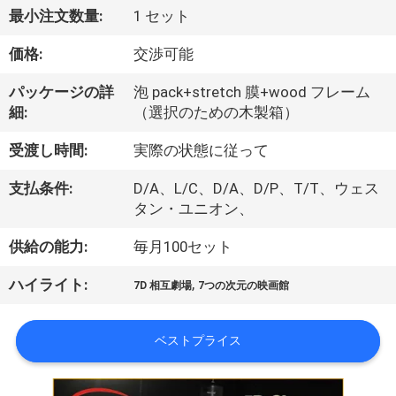
私
最小注文数量:
1 セット
た
価格:
交渉可能
ち
パッケージの詳
泡 pack+stretch 膜+wood フレーム
細:
（選択のための木製箱）
に
受渡し時間:
実際の状態に従って
関
支払条件:
D/A、L/C、D/A、D/P、T/T、ウェス
し
タン・ユニオン、
て
供給の能力:
毎月100セット
は
,
ハイライト:
7D 相互劇場
7つの次元の映画館
工
ベストプライス
場