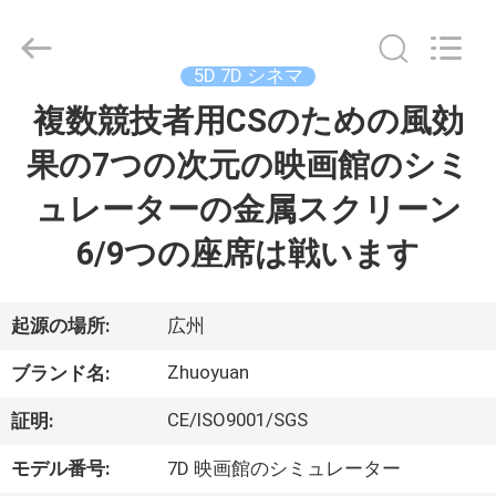
supplier.
Copyright
©
2016
-
5D 7D シネマ
2026
Zhuoyuan
Co.,Ltd.
複数競技者用CSのための風効
家
All
Rights
Reserved.
果の7つの次元の映画館のシミ
製
ュレーターの金属スクリーン
品
6/9つの座席は戦います
VR
起源の場所:
広州
シ
Zhuoyuan
ブランド名:
ョ
CE/ISO9001/SGS
証明:
ー
モデル番号:
7D 映画館のシミュレーター