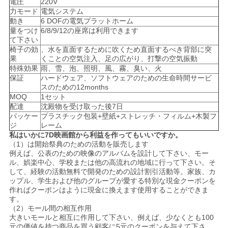
電圧
220V
地
力モード
電気システム
動き
6 DOFの電気プラットホーム
図
量をつけ
6/8/9/12の座席は利用できます
て下さい
椅子の効
、水を直面するために吹くため直面するべき背部に突
果
くことの空気注入、足の広がり、打撃の空気振動
PRIVACY
特殊効果
雨、雪、泡、照明、風、霧、臭い、火
POLICY
保証
ハードウェア、ソフトウェアのための生命時間サービ
スのための12months
MOQ
1セット
配達
沈殿物を受け取った後7日
パッケー
プラスチック包装+壁紙+ストレッチ・フィルム+木製フ
ジ
レーム
私はいかに7D映画館から利益を作ってもいいですか。
（1）は開始祭典のための活動を販売します
例えば、公表のための映像のアルバムを設計して下さい、モー
ル、娯楽中心、学校または他の高流れの地域に行って下さい。そ
して、経験の活動無料で開発のための設計割引活動等。家族、カ
ップル、学生および他のグループが愛する特別な現金クーポンを
作ればクーポンはように現金に換えます使用することができま
す。
（2）モール間の相互作用
大きいモールと相互に作用して下さい、例えば、少なくとも100
元の価値を持つ商品を買う顧客に5元のクーポンを与えて下さ