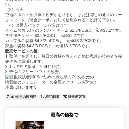
い。
（3）公表
空地のポストか演劇のビデオを貼るか、または都心の通りのリー
フレットを（現金クーポンとして使用される）投げて下さい。
（4）は購入パッケージを分けます
チーム切符:50人のメンバー チーム:$1.6/PCSは、元値$3.2です。
学生用チケット:$0.8/PCSは、元値$3.2です。
カップルの切符:$4.8/2つPCSは、元値$3.2/PCSです。
家族の切符:$4.8/3 PCSは、元値$3.2/PCSです。
販売サービスの後:
1.
取付けを完了し、毎日の維持を教えるために私達の技術者を宛
先住所に急派します。
2.
1つの年の保証、生涯に維持。
3.
寿命のフリー ソフトの改善。
7つの次元の映画館
7d 相互劇場
7D 映画館装置
最高の価格で