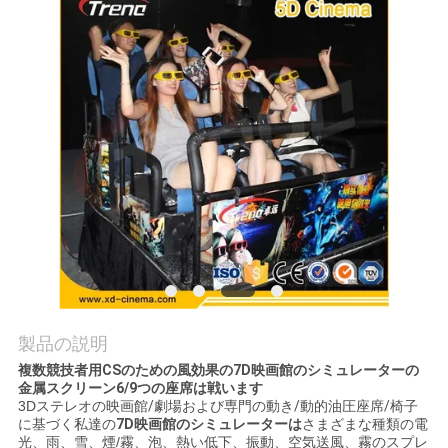
見
学
品
質
管
理
お
問
製品の説明
複数競技者用CSのための風効果の7D映画館のシミュレーターの
い
金属スクリーン6/9つの座席は戦います
3D
ステレオの映画館/劇場および専門の動き/動的油圧座席/椅子
合
に基づく私達の
7D映画館のシミュレーターは
さまざまな種類の電
光、雨、雪、煙/霧、泡、熱い低下、振動、空気送風、霧のスプレ