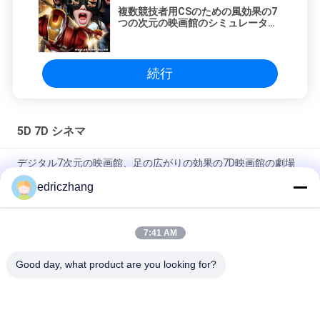
複数競技者用CSのための風効果の7
つの次元の映画館のシミュレーター
の金属スクリーン6/9つの座席は戦
います
続行
5D 7D シネマ
デジタル7次元の映画館、足の広がりの効果の7D映画館の劇場
edriczhang
6スクリーンの表示システムが付いているDOFのテーマ パーク
の催し物7Dの映画館
7:41 AM
5.1チャネルの音声が付いているすばらしい射撃のゲーム7Dの映
画館6/8つの座席
Good day, what product are you looking for?
人気カテゴリ
すべて