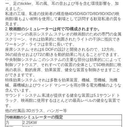
わ
ー、足のtickler、耳の風、耳の音および等を含む環境影響を、加
えました。
私達の工場、私達の技術者の構造物4D/5D/6D/7D/8D/9D/XDの映
せ
画館/最もよい材料を使用して劇場として訪問する歓迎私達の質を
見ます。
2.
映画館のシミュレーターは
何で
7D
構成されますか。
ニ
スクリーンの表示システム:ステレオの映画館のための専門の金属
スクリーン、それは効果的に包囲されたライトの干渉に抵抗でき
ワーキング・ライフは非常に長いです。
ュ
座席システム:それは6 DOFの設計と開発されるので、12方向、
36の組合せおよび72の動きを動的効果に与えることができます。
ー
中央制御システム:このシステムの主要な部分は効果的にによって
制御ソフトウエア、それすべての装置の全体として5D映画館に映
ス
画の表示、動的座席、効果装置、健全な装置を制御させますこと
ができますです。
特殊効果システム:それは多数を効果装置、機械、雪機械、泡機
械、霧機械およびウィンド マシーンを雨が降る電光機械のような
ケ
含んでいます。
サウンド・システム:私達が提供する健全な装置は5.1サウンド ト
ー
ラック、映画館に使用するほとんどの最高レベルの健全な装置で
す。
ス
他の付属品:3Dガラス、ハンガー等
シミュレーター
の指定
7D映画館の
力
2.25KW