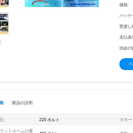
価格:
パッケ
受渡し
支払条
供給の
ベ
報
製品の説明
圧:
220 ボルト
力モー
ラットホームの重