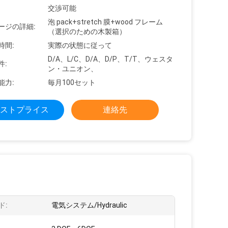
交渉可能
泡 pack+stretch 膜+wood フレーム
ージの詳細:
（選択のための木製箱）
時間:
実際の状態に従って
D/A、L/C、D/A、D/P、T/T、ウェスタ
件:
ン・ユニオン、
能力:
毎月100セット
ストプライス
連絡先
ド:
電気システム/Hydraulic