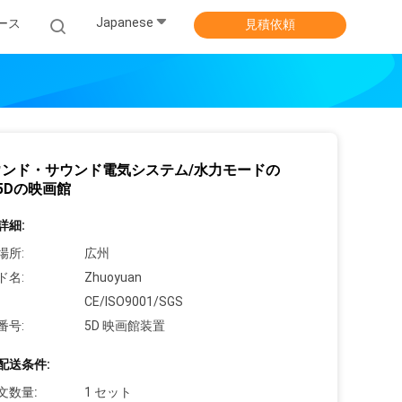
Japanese
ース
見積依頼
ウンド・サウンド電気システム/水力モードの
 5Dの映画館
詳細:
場所:
広州
ド名:
Zhuoyuan
CE/ISO9001/SGS
番号:
5D 映画館装置
配送条件:
文数量:
1 セット