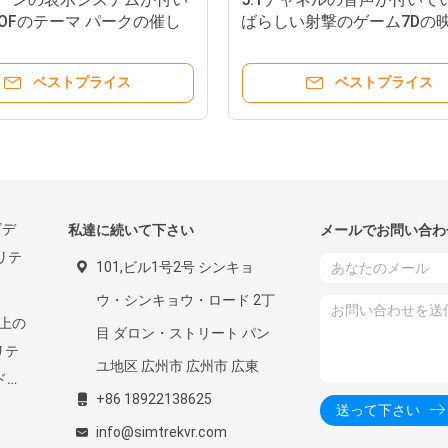
OFのテーマ パークの催し
ばらしい射撃のゲーム7Dの
映画館
6/8つの座席
ベストプライス
ベストプライス
ビデ
私達に続いて下さい
メールでお問い合わ
リテ
101,ビル1号2号 シンキョ
ウ・シンキョウ・ロード 2丁
実上の
目 ダロン・ストリート パン
リテ
ユ地区 広州市 広州市 広東
ドミ
+86 18922138625
送って下さい
info@simtrekvr.com