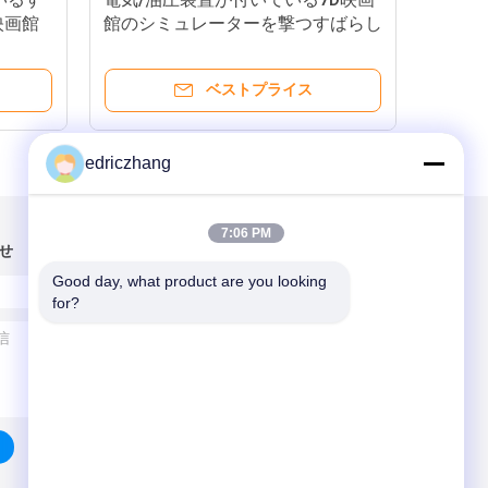
映画館
館のシミュレーターを撃つすばらし
て
い銃
銃
ベストプライス
edriczhang
7:06 PM
せ
Good day, what product are you looking 
for?