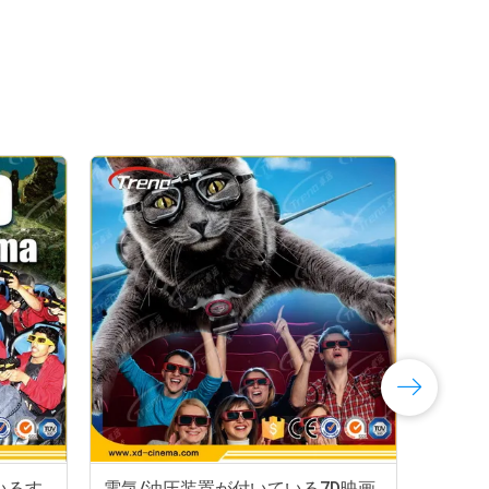
いるす
電気/油圧装置が付いている7D映画
6 