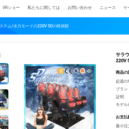
VRショー
私たちに関しては
お問い合わせ
ニュース
ケ
テム/水力モードの220V 5Dの映画館
サラ
220V
商品の
起源の
ブラン
証明:
モデル
お支払
最小注