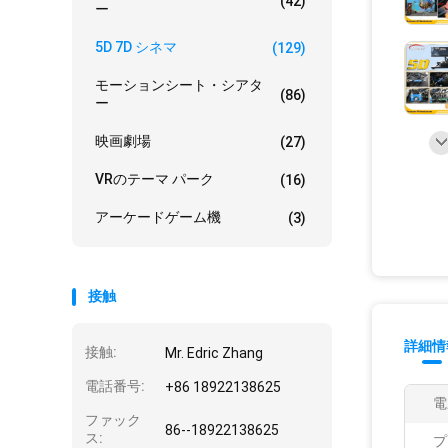
(42)
ー
5D 7D シネマ
(129)
モーションシート・シアタ
(86)
ー
映画劇場
(27)
VRのテーマ パーク
(16)
アーケードゲーム機
(3)
接触
詳細情
接触:
Mr. Edric Zhang
電話番号:
+86 18922138625
電
ファック
86--18922138625
ス:
プ