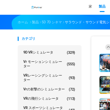
家
製品
ホーム
製品
5D 7D シネマ
サラウンド・サウンド電気シス
カテゴリ
9D VRシミュレータ
(329)
Vr モーションシミュレー
(555)
ター
VRレーシングシミュレー
(93)
ター
Vrの射撃のシミュレーター
(72)
VRの飛行シミュレータ
(113)
VR スポーツシミュレータ