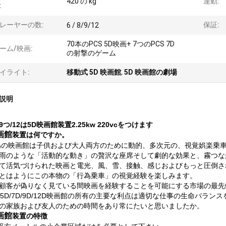
420 の kg
運動:
:
レーヤーの数:
保証:
6 / 8/9/12
70本のPCS 5D映画+ 7つのPCS 7D
ーム/映画:
の射撃のゲーム
イライト:
移動式 5D 映画館
,
5D 映画館の劇場
説明
つ/12は5D映画館装置2.25kw 220vcをつけます
画館
装置は
何ですか。
為の映画館は子供および大人両方のために動的、多次元の、視覚娯楽乗
雨のような「活動的な動き」の贅沢な座席そして劇的な効果と、霧つな
て活気づけられた映画と電光、風、雪、接触、感じおよびもっと圧倒さ
とはようにこの本物の「行為乗車」の視覚経験を楽しみます。
顧客が偽りなく見ている間映画を経験することを可能にする市場の最先
4D/5D/7D/9D/12D映画館の所有の主要な利点は適切な仕事の生命バ
の家族および友人のための時間をあり常にたいと思いましたか。
画館
装置
の特徴