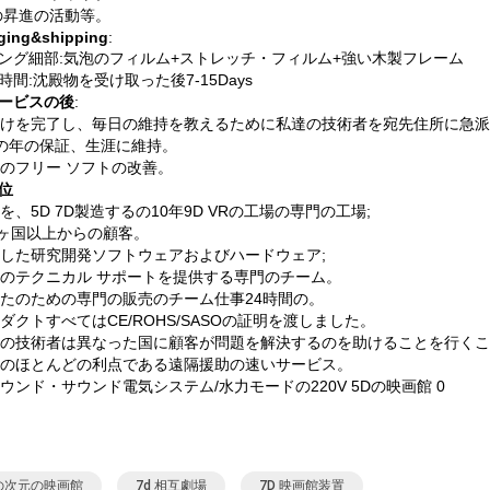
の昇進の活動等。
ging&shipping
:
ング細部:気泡のフィルム+ストレッチ・フィルム+強い木製フレーム
時間:沈殿物を受け取った後7-15Days
ービスの後
:
けを完了し、毎日の維持を教えるために私達の技術者を宛先住所に急派
の年の保証、生涯に維持。
のフリー ソフトの改善。
位
を、5D 7D製造するの10年9D VRの工場の専門の工場;
0ヶ国以上からの顧客。
した研究開発ソフトウェアおよびハードウェア;
のテクニカル サポートを提供する専門のチーム。
たのための専門の販売のチーム仕事24時間の。
ダクトすべてはCE/ROHS/SASOの証明を渡しました。
の技術者は異なった国に顧客が問題を解決するのを助けることを行くこ
のほとんどの利点である遠隔援助の速いサービス。
の次元の映画館
7d 相互劇場
7D 映画館装置