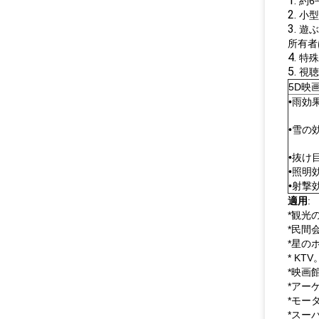
1.
約6
2.
小型
3.
遊ぶ
所有者
4.
特殊
5.
視聴
5D映
•雨効
•雪の
•抜け
•照明
•射撃
適用
:
*観光
*民間
*星の
* KTV
*映画
*アー
*モー
*スー