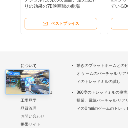
りの効果の7D映画館の劇場
ているD
物7Dの
ベストプライス
動きのプラットホームとの
について
オ ゲームのバーチャル リア
家
ィのトレッドミルの試し
製品
私たちに関しては
360度のトレッドミルの事
工場見学
操業、電気バーチャル リア
品質管理
ィのOmniのゲームのトレッ
お問い合わせ
ル
携帯サイト