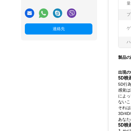
量
プ
ゲ
連絡先
ハ
製品の
出現の9
5D映
5D行
感覚は
によっ
ないこ
それは
3D/
あなた
5D映