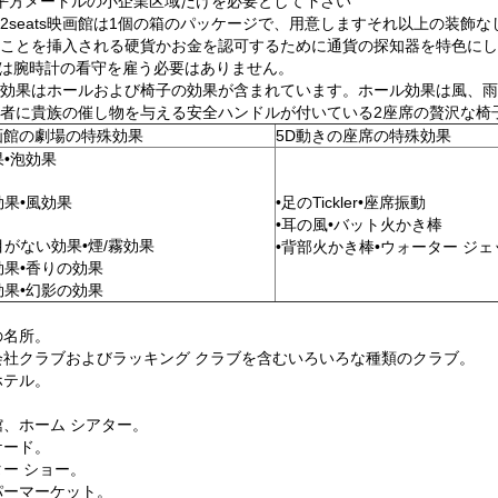
平方メートルの小企業区域だけを必要として下さい
2seats映画館は1個の箱のパッケージで、用意しますそれ以上の装飾
ことを挿入される硬貨かお金を認可するために通貨の探知器を特色にし
は腕時計の看守を雇う必要はありません。
効果はホールおよび椅子の効果が含まれています。ホール効果は風、雨
者に貴族の催し物を与える安全ハンドルが付いている2座席の贅沢な椅
画館の劇場の特殊効果
5D動きの座席の特殊効果
果•泡効果
効果•風効果
•足のTickler•座席振動
•耳の風•バット火かき棒
目がない効果•煙/霧効果
•背部火かき棒•ウォーター ジェ
効果•香りの効果
効果•幻影の効果
の名所。
会社クラブおよびラッキング クラブを含むいろいろな種類のクラブ。
ホテル。
。
館、ホーム シアター。
ケード。
ター ショー。
パーマーケット。