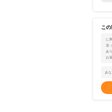
この
に
送
あ
お