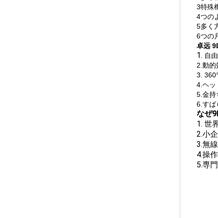
3特殊
4つの
5多く
6つの
卓远 
1.
自由
2.動
3. 3
4.ヘ
5.金
6.す
なぜ
1. 世
2.小
3.
4.操
5.