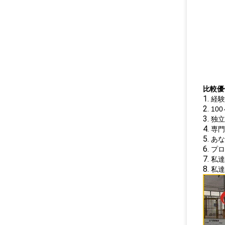
比較優
1.
経験
2.
10
3.
独立
4.
専門
5.
あな
6.
プロ
7.
私達
8.
私達