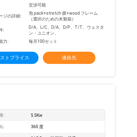
交渉可能
泡 pack+stretch 膜+wood フレーム
ージの詳細:
（選択のための木製箱）
D/A、L/C、D/A、D/P、T/T、ウェスタ
件:
ン・ユニオン、
能力:
毎月100セット
ストプライス
連絡先
格:
5.5Kw
転:
360 度