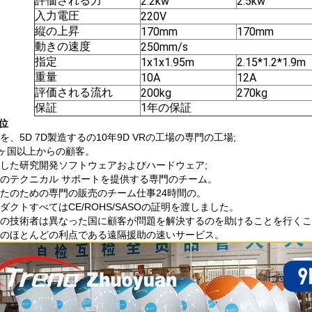
評価される力
2.2kw
2.5kw
入力電圧
220V
縦の上昇
170mm
170mm
動きの速度
250mm/s
指定
1x1x1.95m
2.15*1.2*1.9m
重量
10A
12A
評価される流れ
200kg
270kg
保証
1年の保証
位
を、5D 7D製造するの10年9D VRの工場の専門の工場;
0ヶ国以上からの顧客。
した研究開発ソフトウェアおよびハードウェア;
のテクニカル サポートを提供する専門のチーム。
たのための専門の販売のチーム仕事24時間の。
ダクトすべてはCE/ROHS/SASOの証明を渡しました。
の技術者は異なった国に顧客が問題を解決するのを助けることを行くこ
のほとんどの利点である遠隔援助の速いサービス。