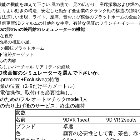
機能の機能を加えて下さい:風の側で、足の広がり、座席振動および煙の
よりよい動きの構造、安定した動かす全企業のクランク軸の構造の独特な
方法涼しい出現、ライト、座席、音および模倣のプラットホームの全面的
月例更新9Dフィルムの排他的な生産、有益な保証のフランチャイジー一
9Dの卵のvrの映画館のシミュレーターの機能
な視野
的効果の相互小屋。
60°の回転プラットホーム
ッド追跡ターゲット
持ちの内容
ばらしいバーチャル リアリティの経験
9D映画館のシミュレーターを選んで下さいか。
界premiere+Exclusiveの特徴
企業の位置（2-9だけ平方メートル）
無線電信操作。取付ける必要性無し。
作のためのフル オートマチックmode.1人
専門の売り上げ後のサービス、終生の維持
変数
名前
9DVR 1seat
9D VR 2seats
ブランド
卓远
色
顧客の必要性として青、茶色、赤