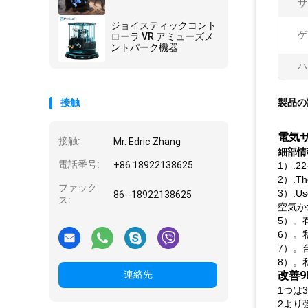
サ
ジョイスティックコント
ゲ
ローラ VR アミューズメ
ントパーク機器
ハ
接触
製品の
電気サ
接触:
Mr. Edric Zhang
細部情
電話番号:
+86 18922138625
1）.
2）.
ファック
3）.U
86--18922138625
ス:
空気か
5）。
6）。
7）。
8）。
連絡先
改善
1つは
2より