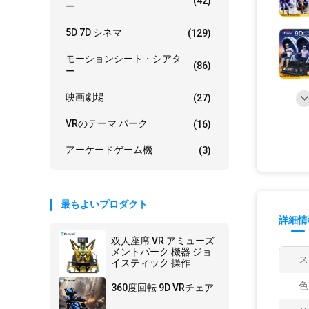
(42)
ー
5D 7D シネマ
(129)
モーションシート・シアタ
(86)
ー
映画劇場
(27)
VRのテーマ パーク
(16)
アーケードゲーム機
(3)
最もよいプロダクト
詳細情
双人座席 VR アミューズ
メントパーク 機器 ジョ
ス
イスティック 操作
色
360度回転 9D VRチェア