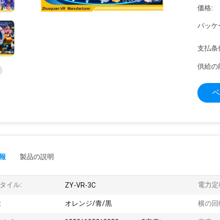
価格:
パッケ
支払条
供給の
ベ
報
製品の説明
タイル:
電力定
ZY-VR-3C
:
オレンジ/青/黒
横の回