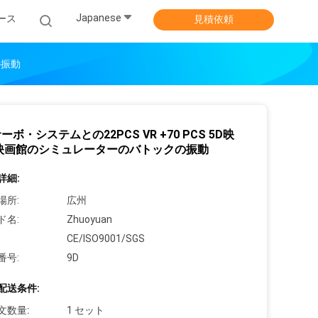
Japanese
ース
見積依頼
の振動
ーボ・システムとの22PCS VR +70 PCS 5D映
D映画館のシミュレーターのバトックの振動
詳細:
場所:
広州
ド名:
Zhuoyuan
CE/ISO9001/SGS
番号:
9D
配送条件:
文数量:
1 セット