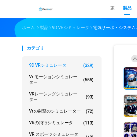
家
製品
ホーム
製品
9D VRシミュレータ
電気サーボ・システムとの
カテゴリ
9D VRシミュレータ
(329)
Vr モーションシミュレー
(555)
ター
VRレーシングシミュレー
(93)
ター
Vrの射撃のシミュレーター
(72)
VRの飛行シミュレータ
(113)
VR スポーツシミュレータ