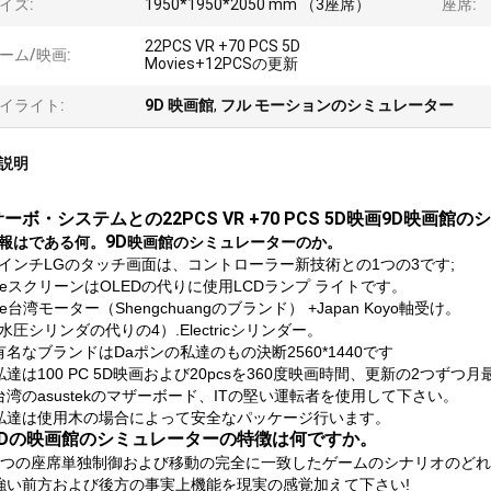
イズ:
1950*1950*2050 mm （3座席）
座席:
22PCS VR +70 PCS 5D
ーム/映画:
Movies+12PCSの更新
イライト:
9D 映画館
,
フル モーションのシミュレーター
説明
ーボ・システムとの22PCS VR +70 PCS 5D映画9D映画
9D
報はである何。
映画館のシミュレーター
のか。
22インチLGのタッチ画面は、コントローラー新技術との1つの3です;
TheスクリーンはOLEDの代りに使用LCDランプ ライトです。
se台湾モーター（Shengchuangのブランド） +Japan Koyo軸受け。
水圧シリンダの代りの4）.Electricシリンダー。
有名なブランドはDaポンの私達のもの決断2560*1440です
私達は100 PC 5D映画および20pcsを360度映画時間、更新の2つずつ
台湾のasustekのマザーボード、ITの堅い運転者を使用して下さい。
私達は使用木の場合によって安全なパッケージ行います。
9Dの映画館のシミュレーターの特徴は何ですか。
3つの座席単独制御および移動の完全に一致したゲームのシナリオのどれ
強い前方および後方の事実上機能を現実の感覚加えて下さい!