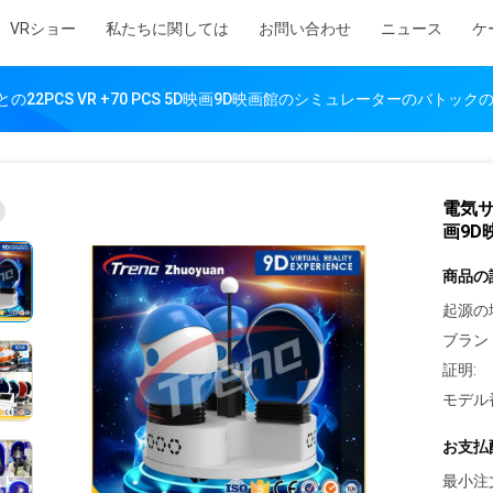
VRショー
私たちに関しては
お問い合わせ
ニュース
ケ
22PCS VR +70 PCS 5D映画9D映画館のシミュレーターのバトック
電気サ
画9
商品の
起源の
ブラン
証明:
モデル
お支払
最小注