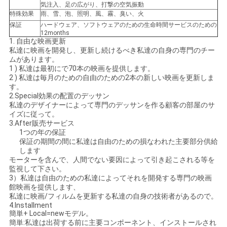
気注入、足の広がり、打撃の空気振動
特殊効果
雨、雪、泡、照明、風、霧、臭い、火
保証
ハードウェア、ソフトウェアのための生命時間サービスのための
12months
1. 自由な映画更新
私達に映画を開発し、更新し続けるべき私達の自身の専門のチー
ムがあります。
1 ) 私達は最初にで70本の映画を提供します。
2 ) 私達は毎月のための自由のための2本の新しい映画を更新しま
す。
2.Special効果の配置のデッサン
私達のデザイナーによって専門のデッサンを作る顧客の部屋のサ
イズに従って。
3.After販売サービス
1つの年の保証
保証の期間の間に私達は自由のための損なわれた主要部分供給
します
モーターを含んで、人間でない要因によって引き起こされる等を
監視して下さい。
3）私達は自由のための私達によってそれを開発する専門の映画
館映画を提供します、
私達に映画/フィルムを更新する私達の自身の技術者があるので。
4.Installment
簡単+ Local=newモデル。
簡単:私達は出荷する前に主要コンポーネント、インストールされ