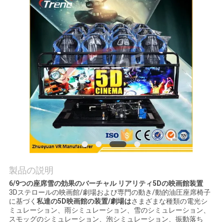
見
学
品
質
管
理
お
問
製品の説明
6/9つの座席雪の効果のバーチャル リアリティ5Dの映画館装置
い
3Dステロールの映画館/劇場および専門の動き/動的油圧座席椅子
に基づく
私達の5D映画館の装置/劇場は
さまざまな種類の電光シ
合
ミュレーション、雨シミュレーション、雪のシミュレーション、
スモッグのシミュレーション、泡シミュレーション、振動落ち