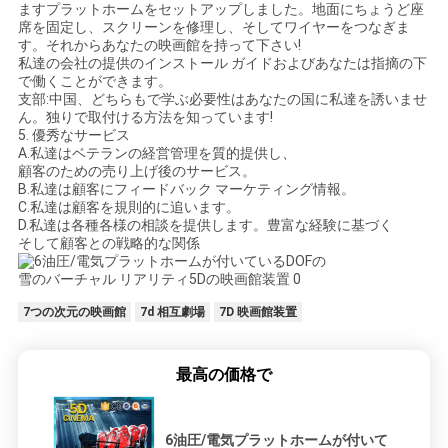
ますプラットホームをセットアップしました。地面にちょうど座
席を固定し、スクリーンを修理し、そしてワイヤーをつなぎま
す。それからあなたの映画館を持って下さい!
私達の会社の提供のインストール ガイドおよびあなたは指摘の下
で働くことができます。
支部:中国、どちらもで学ぶ必要性はあなたの国に私達を誘いませ
ん。独りで取付ける方法を知っています!
5. 優秀なサービス
A.私達はベテランの経営管理を質的提供し、
顧客のための売り上げ後のサービス。
B.私達は顧客にフィードバック マーケティング情報。
C.私達は顧客を規則的に追います。
D.私達は各種各様の相談を提供します。豊富な経験に基づく
そして顧客との戦略的な関係
7つの次元の映画館
7d 相互劇場
7D 映画館装置
最高の価格で
6油圧/電気プラットホームが付いて