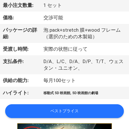
私
最小注文数量:
1 セット
た
価格:
交渉可能
ち
パッケージの詳
泡 pack+stretch 膜+wood フレーム
細:
（選択のための木製箱）
に
受渡し時間:
実際の状態に従って
関
支払条件:
D/A、L/C、D/A、D/P、T/T、ウェス
し
タン・ユニオン、
て
供給の能力:
毎月100セット
は
,
ハイライト:
移動式 5D 映画館
5D 映画館の劇場
工
ベストプライス
場