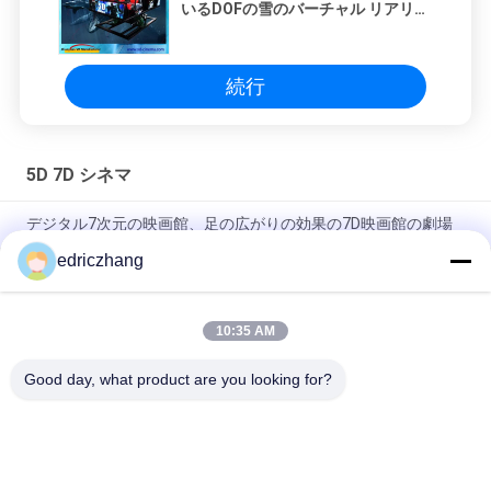
いるDOFの雪のバーチャル リアリテ
ィ5Dの映画館装置
続行
5D 7D シネマ
デジタル7次元の映画館、足の広がりの効果の7D映画館の劇場
edriczhang
6スクリーンの表示システムが付いているDOFのテーマ パーク
の催し物7Dの映画館
10:35 AM
5.1チャネルの音声が付いているすばらしい射撃のゲーム7Dの映
画館6/8つの座席
Good day, what product are you looking for?
人気カテゴリ
すべて
Vr モーションシミュ