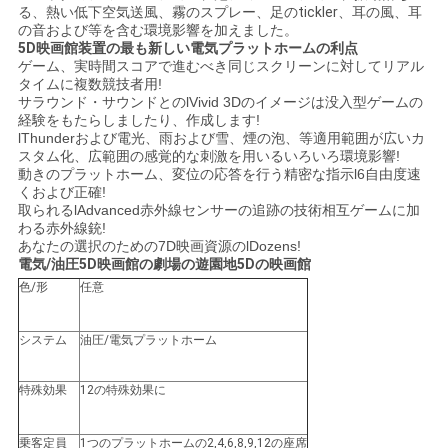
わ
る、熱い低下空気送風、霧のスプレー、足のtickler、耳の風、耳
の音および等を含む環境影響を加えました。
5D映画館装置の最も新しい電気プラットホームの利点
せ
ゲーム、実時間スコアで進むべき同じスクリーンに対してリアル
タイムに複数競技者用!
サラウンド・サウンドとのlVivid 3Dのイメージは没入型ゲームの
ニ
経験をもたらしましたり、作成します!
lThunderおよび電光、雨および雪、煙の泡、等適用範囲が広いカ
スタム化、広範囲の感覚的な刺激を用いるいろいろ環境影響!
ュ
動きのプラットホーム、変位の応答を行う精密な指示l6自由度速
くおよび正確!
ー
取られるlAdvanced赤外線センサーの追跡の技術相互ゲームに加
わる赤外線銃!
ス
あなたの選択のための7D映画資源のlDozens!
電気/油圧5D映画館の劇場の遊園地5Dの映画館
色/形
任意
ケ
システム
油圧/電気プラットホーム
ー
ス
特殊効果
12の特殊効果に
乗客定員
1つのプラットホームの2,4,6,8,9,12の座席