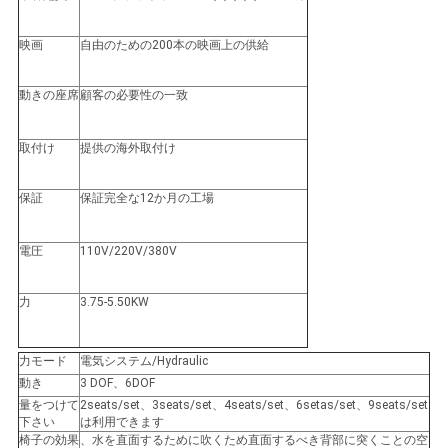
地
映画
自由のための200本の映画上の供給
図
動きの座席
顧客の必要性の一致
PRIVACY
取付け
提供の海外取付け
POLICY
保証
保証完全な12か月の工場
電圧
110V/220V/380V
力
3.75-5.50KW
力モード
電気システム/Hydraulic
動き
3 DOF、6DOF
量をつけて
2seats/set、3seats/set、4seats/set、6setas/set、9seats/set
下さい
は利用できます
椅子の効果
、水を直面するために吹くため直面するべき背部に突くことの空