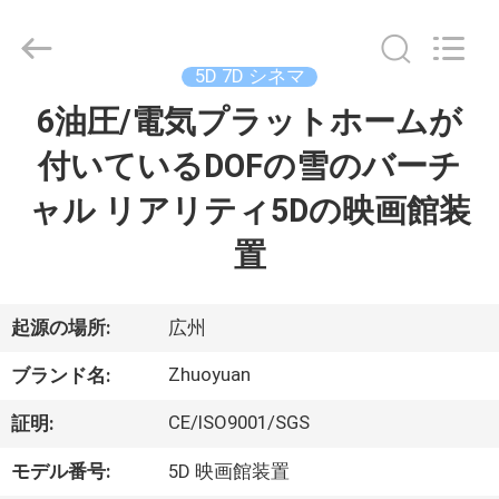
supplier.
Copyright
©
2016
-
5D 7D シネマ
2026
Zhuoyuan
Co.,Ltd.
6油圧/電気プラットホームが
家
All
Rights
Reserved.
付いているDOFの雪のバーチ
製
ャル リアリティ5Dの映画館装
品
置
VR
起源の場所:
広州
シ
Zhuoyuan
ブランド名:
ョ
CE/ISO9001/SGS
証明:
ー
モデル番号:
5D 映画館装置