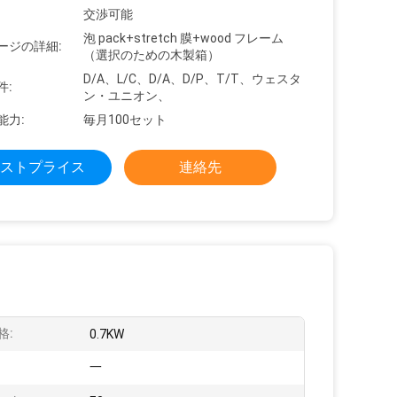
交渉可能
泡 pack+stretch 膜+wood フレーム
ージの詳細:
（選択のための木製箱）
D/A、L/C、D/A、D/P、T/T、ウェスタ
件:
ン・ユニオン、
能力:
毎月100セット
ストプライス
連絡先
格:
0.7KW
一