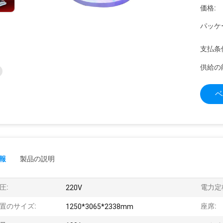
価格:
パッケ
支払条
供給の
ベ
報
製品の説明
圧:
電力定
220V
置のサイズ:
座席:
1250*3065*2338mm