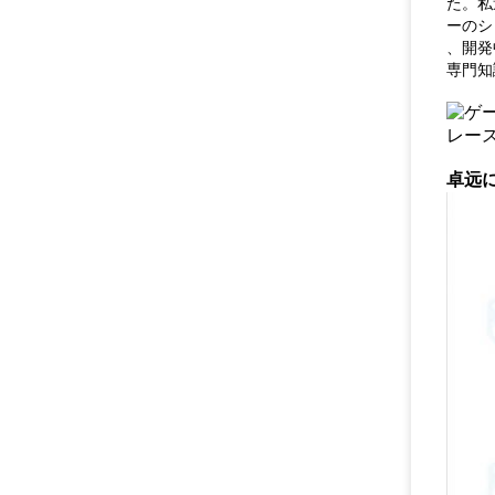
た。私
ーのシ
、開発
専門知
卓远