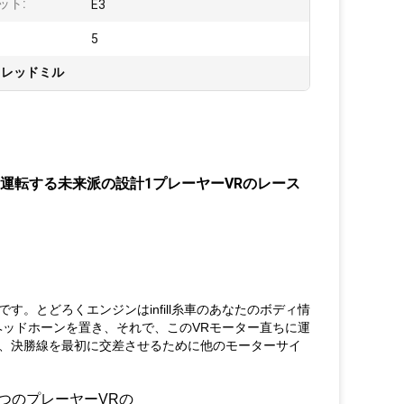
ット:
E3
:
5
トレッドミル
を運転する未来派の設計1プレーヤーVRのレース
。とどろくエンジンはinfill糸車のあなたのボディ情
ヘッドホーンを置き、それで、このVRモーター直ちに運
、決勝線を最初に交差させるために他のモーターサイ