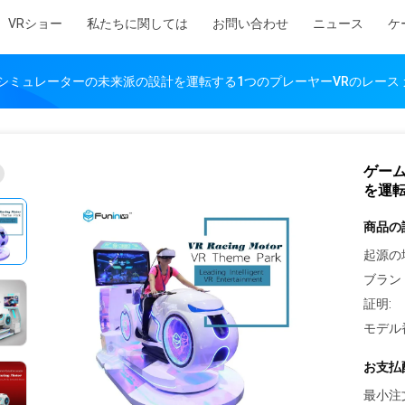
VRショー
私たちに関しては
お問い合わせ
ニュース
ケ
シミュレーターの未来派の設計を運転する1つのプレーヤーVRのレース 
ゲー
を運転
商品の
起源の
ブラン
証明:
モデル
お支払
最小注