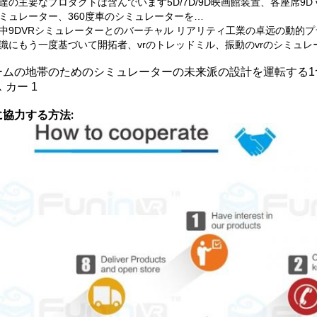
達の主要なプロダクトは含んでいます5D/7D/9D映画館装置、各座席9D
ミュレーター、360度車のシミュレーターを…
中9DVRシミュレーターとのバーチャル リアリティ工業の卓远の動的
識にもう一度基づいて開拓者、vrのトレッドミル、振動のvrのシミュレ
に協力する方法: