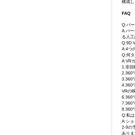
構成し
FAQ
Q:バ
A:バ
る人工
Q:9
A:4
Q:何
A:V
1.非
2.360
3.360
4.360
VRの映
6.36
7.360
8.360
Q:私
A:シ
2-9
ありま