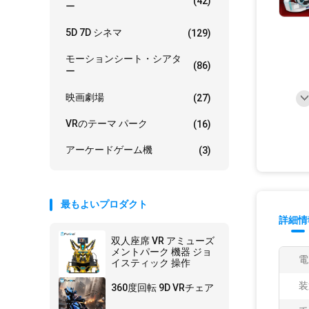
(42)
ー
5D 7D シネマ
(129)
モーションシート・シアタ
(86)
ー
映画劇場
(27)
VRのテーマ パーク
(16)
アーケードゲーム機
(3)
最もよいプロダクト
詳細情
双人座席 VR アミューズ
メントパーク 機器 ジョ
電
イスティック 操作
装
360度回転 9D VRチェア