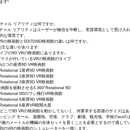
ます!
ーチャル リアリティは何ですか。
ーチャル リアリティはユーザーが確信を中断し、実質環境として受け入
的な環境です。
D VRの映画館と5D/7D/8D映画館の違いは何ですか。
つの主な違いがあります:
タイプの9D VRの映画館にありますか。
Rガラスが付いているVRの映画館のタイプ
回転1つの座席9D VR映画館
°Rotational 1座席9D VR映画館
°Rotational 2座席9D VR映画館
°Rotational 3座席9D VR映画館
画館を振動させる5.360°Rotational 9D
0°Rotational 9Dのワシ飛行VR映画館
°Rotational 6座席9D VR映画館
°Rotational 6座席VR暗闇火星
はどこで9D VRの映画館を動かしてもいく、何要求する部屋のサイズは
ョッピング モール、遊園地、空港、クラブ、劇場、観光地、学校のect
の予備のメートルが機械の全体セットを置くことを必要とするので適して
別のVRの映画館のシミュレーターを一致します。