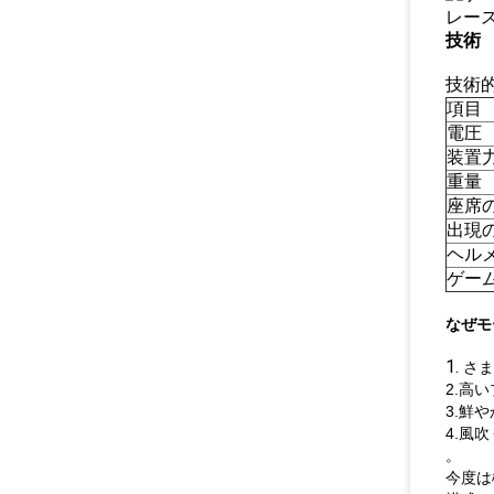
技術
技術
項目
電圧
装置
重量
座席
出現の
ヘル
ゲー
なぜモ
1.
さま
2.高
3.鮮
4.風
。
今度は