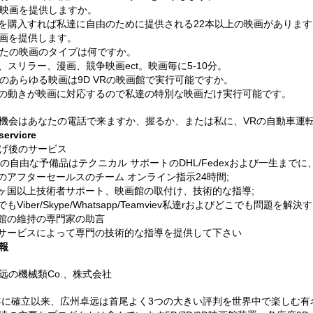
本映画を提供しますか。
れを購入すれば私達に自由のために提供される22本以上の映画がありま
画を提供します。
なたの映画のタイプは何ですか。
怖、スリラー、漫画、競争映画ect。映画毎に5-10分。
場のあらゆる映画は9D VRの映画館で実行可能ですか。
席の動きが映画に対応するので私達の特別な映画だけ実行可能です。
機会はあなたの電話で来ますか、握るか、または私に、VRの自動車運
rvicre
げ後のサービス
年の自由な予備品はテクニカル サポートのDHL/Fedexおよび一生までに
門のアフターセールスのチーム オンライン指示24時間;
200ヶ国以上技術者サポート、映画館の取付け、技術的な指導;
でもViber/Skype/Whatsapp/Teamviev私達rおよびどこでも問題を解決
画館の維持の専門家の助言
国サービスによって専門の技術的な指導を提供して下さい
報
远の機械類Co.、株式会社
9年に確立以来、広州卓远は首尾よく3つの大きい評判を世界中で楽しむ有名なブ