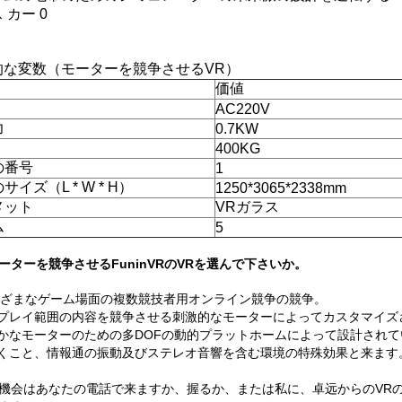
的な変数（モーターを競争させるVR）
価値
AC220V
力
0.7KW
400KG
の番号
1
サイズ（L * W * H）
1250*3065*2338mm
メット
VRガラス
ム
5
ーターを競争させるFuninVRのVRを選んで下さいか。
ざまなゲーム場面の複数競技者用オンライン競争の競争。
いプレイ範囲の内容を競争させる刺激的なモーターによってカスタマイズ
やかなモーターのための多DOFの動的プラットホームによって設計され
吹くこと、情報通の振動及びステレオ音響を含む環境の特殊効果と来ます
機会はあなたの電話で来ますか、握るか、または私に、卓远からのVR