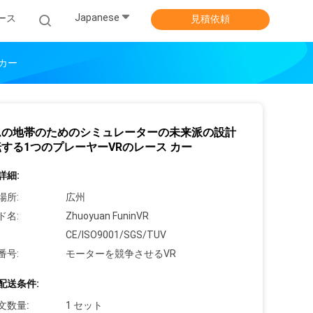
Japanese
ース
見積依頼
カー
ムの地帯のためのシミュレーターの未来派の設計
する1つのプレーヤーVRのレース カー
詳細:
場所:
広州
ド名:
Zhuoyuan FuninVR
CE/ISO9001/SGS/TUV
番号:
モーターを競争させるVR
配送条件:
文数量:
1 セット