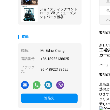
重
ジョイスティックコント
色
ローラ VR アミューズメ
ントパーク機器
ハ
製品の
接触
新しい販
工場
接触:
Mr. Edric Zhang
カー
電話番号:
+86 18922138625
バーチ
ファック
86--18922138625
ス:
製品の
最高速
熱およ
びます
連絡先
クリス
新しい