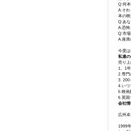
Q:何
A:そ
本の映
Q:あ
A:恐
Q:市
A:座
今度は
私達のse
売り上
1。1
2.専
3. 
4.いつ
5.映
6.英
会社情
広州卓
199