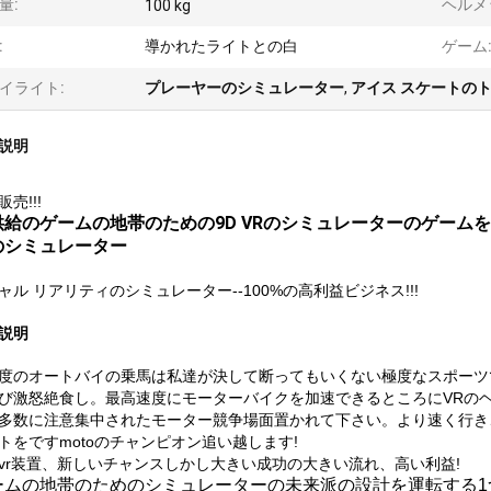
量:
ヘルメ
100 kg
:
導かれたライトとの白
ゲーム
イライト:
プレーヤーのシミュレーター
,
アイス スケートの
説明
売!!!
供給のゲームの地帯のための9D VRのシミュレーターのゲーム
のシミュレーター
ャル リアリティのシミュレーター--100%の高利益ビジネス!!!
説明
度のオートバイの乗馬は私達が決して断ってもいくない極度なスポーツです
び激怒絶食し。最高速度にモーターバイクを加速できるところにVRの
多数に注意集中されたモーター競争場面置かれて下さい。より速く行き
トをですmotoのチャンピオン追い越します!
vr装置、新しいチャンスしかし大きい成功の大きい流れ、高い利益!