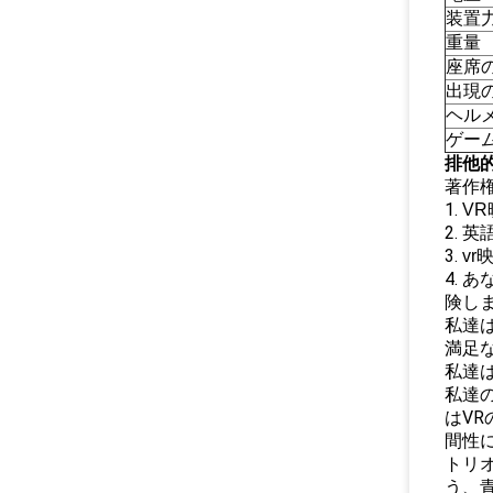
装置
重量
座席
出現の
ヘル
ゲー
排他
著作
1.
V
2.
英語
3.
v
4.
あ
険し
私達
満足
私達
私達
はV
間性
トリ
う、