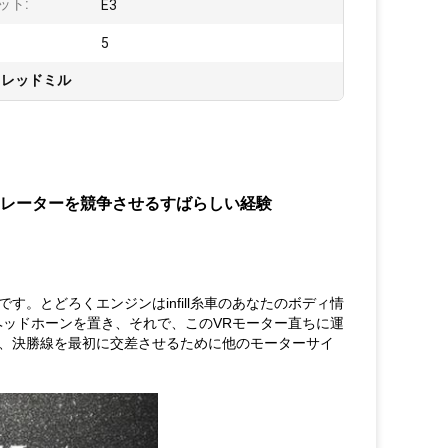
ット:
E3
:
5
トレッドミル
ュレーターを競争させるすばらしい経験
。とどろくエンジンはinfill糸車のあなたのボディ情
ヘッドホーンを置き、それで、このVRモーター直ちに運
、決勝線を最初に交差させるために他のモーターサイ