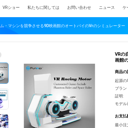
VRショー
私たちに関しては
お問い合わせ
ニュース
ケ
ーム・マシンを競争させる9D映画館のオートバイのVrのシミュレーター
VRの
画館の
商品の
起源の
ブラン
証明:
モデル
お支払
最小注