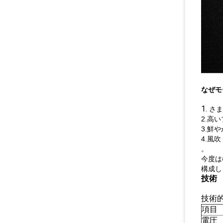
なぜモ
1.
さま
2.高
3.鮮
4.風
。
今度は
構成し
技術
技術
項目
電圧