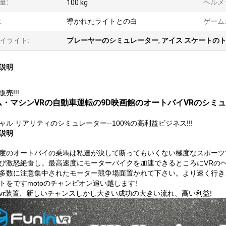
量:
ヘルメ
100 kg
:
導かれたライトとの白
ゲーム
イライト:
プレーヤーのシミュレーター
,
アイス スケートの
説明
売!!!
ム・マシンVRの自動車運転の9D映画館のオートバイVRのシミ
ャル リアリティのシミュレーター--100%の高利益ビジネス!!!
説明
度のオートバイの乗馬は私達が決して断ってもいくない極度なスポーツです
び激怒絶食し。最高速度にモーターバイクを加速できるところにVRの
多数に注意集中されたモーター競争場面置かれて下さい。より速く行き
トをですmotoのチャンピオン追い越します!
vr装置、新しいチャンスしかし大きい成功の大きい流れ、高い利益!