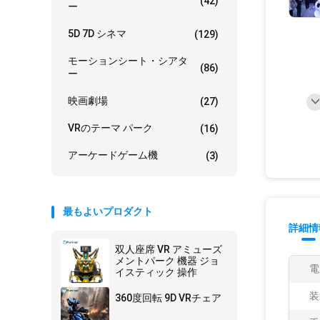
(42)
ー
5D 7D シネマ
(129)
モーションシート・シアタ
(86)
ー
映画劇場
(27)
VRのテーマ パーク
(16)
アーケードゲーム機
(3)
最もよいプロダクト
詳細情
双人座席 VR アミューズ
メントパーク 機器 ジョ
電
イスティック 操作
装
360度回転 9D VRチェア