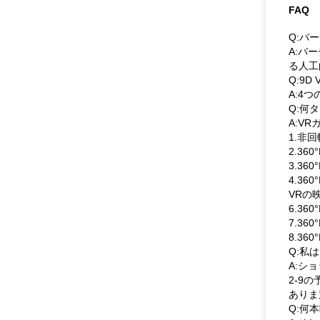
FAQ
Q:バ
A:バ
る人工
Q:9
A:4
Q:何
A:V
1.非
2.360
3.360
4.360
VRの映
6.36
7.360
8.360
Q:私
A:シ
2-9
ありま
Q:何