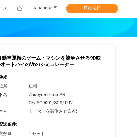
Japanese
ース
見積依頼
自動車運転のゲーム・マシンを競争させる9D映
オートバイのVrのシミュレーター
詳細:
場所:
広州
ド名:
Zhuoyuan FuninVR
CE/ISO9001/SGS/TUV
番号:
モーターを競争させるVR
配送条件:
文数量:
1 セット