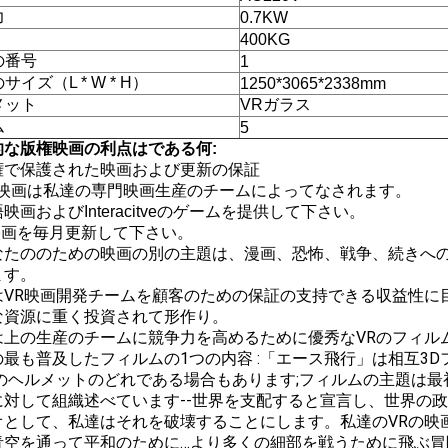
力
0.7KW
400KG
の番号
1
サイズ（L * W * H）
1250*3065*2338mm
メット
VRガラス
ム
5
的な版権映画の利点はである何:
権で保護された映画および更新の保証
R映画は私達の専門映画生産のチームによってなされます。
映画およびInteracitveのゲームを提供して下さい。
r映画を毎月更新して下さい。
なたののための映画の別の主題は、漫画、恐怖、戦争、続きへの
ます。
はVR映画開発チームを顧客のための保証の支持できる収益性に
な資源に重く投資されて形作り。
は上の生産のチームに競争力を高めるために優秀なVRのフィル
の最も普及したフィルムの1つの内容
:「エース飛行」は相互3
Rのヘルメットのどれである場合もあります;フィルムの主題は
に対して組織述べています--世界を支配すると宣言し、世界の
オとして、私達はそれを破壊することにします。私達のVRの映
青空を通って平和のために…より多くの細部を戦うために飛ぶ冒