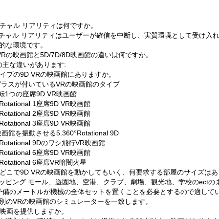
ーチャル リアリティは何ですか。
ーチャル リアリティはユーザーが確信を中断し、実質環境として受け入
的な環境です。
D VRの映画館と5D/7D/8D映画館の違いは何ですか。
つの主な違いがあります:
タイプの9D VRの映画館にありますか。
Rガラスが付いているVRの映画館のタイプ
回転1つの座席9D VR映画館
°Rotational 1座席9D VR映画館
°Rotational 2座席9D VR映画館
°Rotational 3座席9D VR映画館
画館を振動させる5.360°Rotational 9D
0°Rotational 9Dのワシ飛行VR映画館
°Rotational 6座席9D VR映画館
°Rotational 6座席VR暗闇火星
はどこで9D VRの映画館を動かしてもいく、何要求する部屋のサイズは
ョッピング モール、遊園地、空港、クラブ、劇場、観光地、学校のect
の予備のメートルが機械の全体セットを置くことを必要とするので適して
別のVRの映画館のシミュレーターを一致します。
本映画を提供しますか。