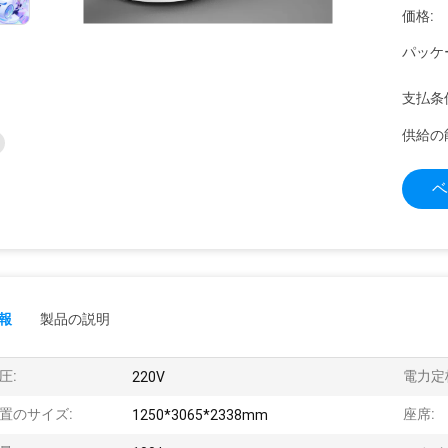
価格:
パッケ
支払条
供給の
ベ
報
製品の説明
圧:
電力定
220V
置のサイズ:
座席:
1250*3065*2338mm