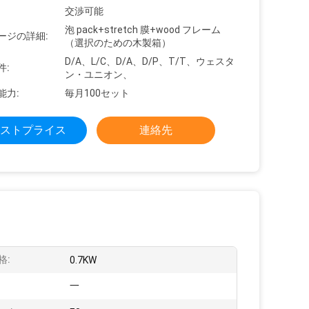
交渉可能
泡 pack+stretch 膜+wood フレーム
ージの詳細:
（選択のための木製箱）
D/A、L/C、D/A、D/P、T/T、ウェスタ
件:
ン・ユニオン、
能力:
毎月100セット
ストプライス
連絡先
格:
0.7KW
一