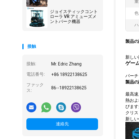
重
ジョイスティックコント
色
ローラ VR アミューズメ
ントパーク機器
ハ
製品の
接触
新しい販
ゲー
接触:
Mr. Edric Zhang
電話番号:
+86 18922138625
バーチ
製品の
ファック
86--18922138625
ス:
最高速
熱およ
びます
クリス
新しい
連絡先