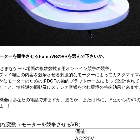
ーターを競争させるFuninVRのVRを選んで下さいか。
ざまなゲーム場面の複数競技者用オンライン競争の競争。
いプレイ範囲の内容を競争させる刺激的なモーターによってカスタマイズ
やかなモーターのための多DOFの動的プラットホームによって設計され
吹くこと、情報通の振動及びステレオ音響を含む環境の特殊効果と来ます
機会はあなたの電話で来ますか、握るか、または私に、卓远からのVR
ます!
的な変数（モーターを競争させるVR）
価値
AC220V