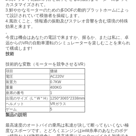
わ
カスタマイズされて。
3.鮮やかなモーターのための多DOFの動的プラットホームによっ
せ
て設計されていて模倣者を操縦します。
4.風吹くこと、情報通の振動及びステレオ音響を含む環境の特殊
効果と来ます。
。
ニ
今度は機会はあなたの電話で来ますか、握るか、または私に、卓
远からのVRの自動車運転のシミュレーターを楽しむことを来られ
ュ
て構成します!
技術
ー
技術的な変数（モーターを競争させるVR）
項目
価値
ス
電圧
AC220V
装置力
0.7KW
重量
400KG
座席の番号
1
ケ
出現のサイズ（L * W * H）
1250*3065*2338mm
ヘルメット
VRガラス
ー
ゲーム
5
製品の説明
ス
最高速度のオートバイの乗馬は私達が決して断ってもいくない極
度なスポーツです。とどろくエンジンはinfill糸車のあなたのボデ