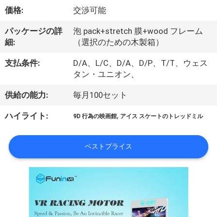
私
価格:
交渉可能
た
パッケージの詳
泡 pack+stretch 膜+wood フレーム
細:
（選択のための木製箱）
ち
支払条件:
D/A、L/C、D/A、D/P、T/T、ウェス
に
タン・ユニオン、
関
供給の能力:
毎月100セット
し
,
ハイライト:
9D 行為の映画館
アイス スケートのトレッドミル
て
は
ベストプライス
工
場