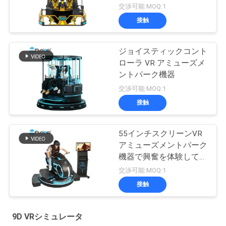
交渉可能 MOQ:1
接触
ジョイスティックコント
ローラ VR アミューズメ
ントパーク機器
交渉可能 MOQ:1
接触
55インチスクリーンVR
アミューズメントパーク
機器で興奮を体験してく
ださい
交渉可能 MOQ:1
接触
9D VRシミュレータ