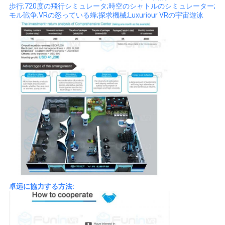
歩行;720度の飛行シミュレータ;時空のシャトルのシミュレーター;
モル戦争;VRの怒っている蜂;探求機械;Luxuriour VRの宇宙遊泳
卓远に協力する方法: