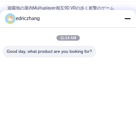
遊園地の屋内Multuplayer相互9D VRの歩く射撃のゲーム
edriczhang
VRのシミュレーター6座席9dシミュレーターが付いている屋内
9D VRのシミュレーターのゲーム・マシン
11:14 AM
相互アーケード・ゲーム機械Vr Eの宇宙遊泳9dのバーチャル リ
アリティの映画館
Good day, what product are you looking for?
人気カテゴリ
すべて
Vr モーションシミュ
9D VRシミュレータ
レーター
VRレーシングシミュ
Vrの射撃のシミュレ
レーター
ーター
VRの飛行シミュレー
VR スポーツシミュ
タ
レーター
モーションシート・