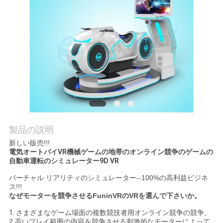
見
学
品
質
管
理
製品の説明
新しい販売!!!
お
電気オートバイVR機械ゲームの地帯のオンライン競争のゲームの
自動車運転のシミュレーター9D VR
問
バーチャル リアリティのシミュレーター--100%の高利益ビジネ
ス!!!
い
なぜモーターを競争させるFuninVRのVRを選んで下さいか。
合
1.
さまざまなゲーム場面の複数競技者用オンライン競争の競争。
2.高いプレイ範囲の内容を競争させる刺激的なモーターによって