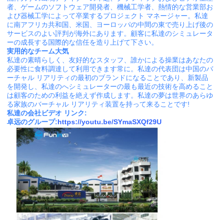
者、ゲームのソフトウェア開発者、機械工学者、熱情的な営業部お
よび器械工学によって卒業するプロジェクト マネージャー。私達
に南アフリカ共和国、米国、ヨーロッパの中間の東で売り上げ後の
サービスのよい評判が海外にあります。顧客に私達のシミュレータ
ーの成長する国際的な信任を造り上げて下さい。
実用的なチーム大気
私達の素晴らしく、友好的なスタッフ、誰かによる操業はあなたの
必要性に食料調達して利用できます常に。私達の代表団は中国のバ
ーチャル リアリティの最初のブランドになることであり、新製品
を開発し、私達のへシミュレーターの最も最近の技術を高めること
は顧客のための利益を絶えず作成します。私達の夢は世界のあらゆ
る家族のバーチャル リアリティ装置を持って来ることです!
私達の会社ビデオ リンク:
卓远のグループ:
https://youtu.be/SYmaSXQf29U