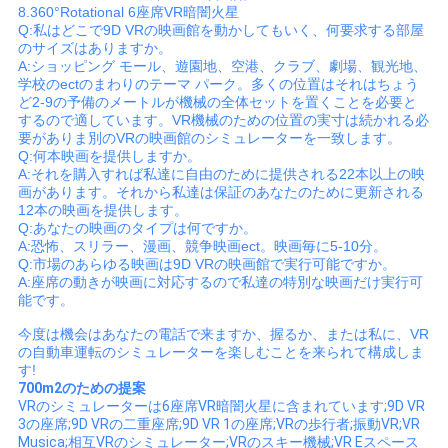
8.360°Rotational 6座席VR暗闇火星
Q:私はどこで9D VRの映画館を動かしてもいく、何要求する部屋
のサイズはありますか。
A:ショッピング モール、遊園地、空港、クラブ、劇場、観光地、
学校のectのまわりのテーマ パーク。多くの位置はそれはちょう
ど2-9の予備のメートルが機械の全体セットを置くことを必要と
するので適しています。VR機械のための位置の実寸は続かれる必
要がありま別のVRの映画館のシミュレーターを一致します。
Q:何本映画を提供しますか。
A:それを購入すれば私達に自由のために提供される22本以上の映
画があります。それから私達は保証のあなたのために更新される
12本の映画を提供します。
Q:あなたの映画のタイプは何ですか。
A:恐怖、スリラー、漫画、競争映画ect。映画毎に5-10分。
Q:市場のあらゆる映画は9D VRの映画館で実行可能ですか。
A:座席の動きが映画に対応するので私達の特別な映画だけ実行可
能です。
今度は機会はあなたの電話で来ますか、握るか、または私に、VR
の自動車運転のシミュレーターを楽しむことを来られて構成しま
す!
700m2のための提案
VRのシミュレーターは6座席VR暗闇火星に含まれています;9D VR
3の座席;9D VRの二重座席;9D VR 1の座席;VRの歩行者;振動VR;VR
Musica;相互VRのシミュレーター;VRのスキー機械;VR Eスペース