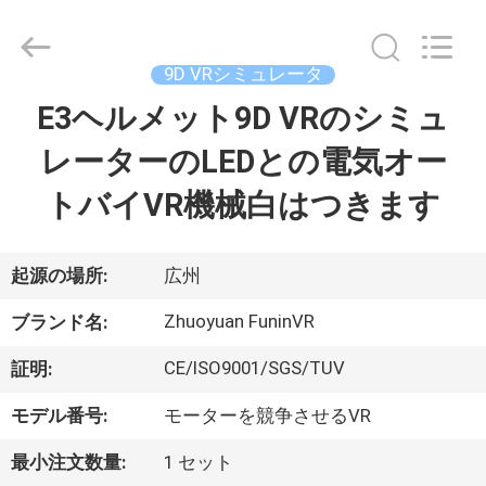
supplier.
Copyright
©
2016
-
9D VRシミュレータ
2026
Zhuoyuan
Co.,Ltd.
E3ヘルメット9D VRのシミュ
家
All
Rights
Reserved.
レーターのLEDとの電気オー
製
トバイVR機械白はつきます
品
起源の場所:
広州
VR
Zhuoyuan FuninVR
ブランド名:
シ
CE/ISO9001/SGS/TUV
証明:
ョ
モデル番号:
モーターを競争させるVR
ー
最小注文数量:
1 セット