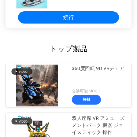
白はつきます
続行
トップ製品
360度回転 9D VRチェア
交渉可能 MOQ:1
接触
双人座席 VR アミューズ
メントパーク 機器 ジョ
イスティック 操作