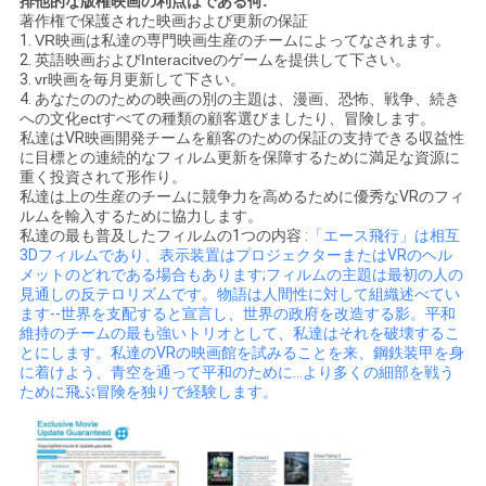
排他的な版権映画の利点はである何:
著作権で保護された映画および更新の保証
1.
VR映画は私達の専門映画生産のチームによってなされます。
2.
英語映画およびInteracitveのゲームを提供して下さい。
3.
vr映画を毎月更新して下さい。
4.
あなたののための映画の別の主題は、漫画、恐怖、戦争、続き
への文化ectすべての種類の顧客選びましたり、冒険します。
私達はVR映画開発チームを顧客のための保証の支持できる収益性
に目標との連続的なフィルム更新を保障するために満足な資源に
重く投資されて形作り。
私達は上の生産のチームに競争力を高めるために優秀なVRのフィ
ルムを輸入するために協力します。
私達の最も普及したフィルムの1つの内容
:「エース飛行」は相互
3Dフィルムであり、表示装置はプロジェクターまたはVRのヘル
メットのどれである場合もあります;フィルムの主題は最初の人の
見通しの反テロリズムです。物語は人間性に対して組織述べてい
ます--世界を支配すると宣言し、世界の政府を改造する影。平和
維持のチームの最も強いトリオとして、私達はそれを破壊するこ
とにします。私達のVRの映画館を試みることを来、鋼鉄装甲を身
に着けよう、青空を通って平和のために…より多くの細部を戦う
ために飛ぶ冒険を独りで経験します。