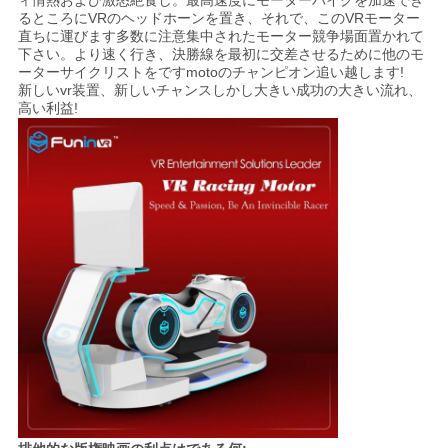
ィ情熱および激怒絶食し。最高速度にモーターバイクを加速でき
地
るところにVRのヘッドホーンを置き、それで、このVRモーター
直ちに運びます多数に注意集中されたモーター競争場面置かれて
図
下さい。より速く行き、決勝線を最初に交差させるために他のモ
ーターサイクリストをですmotoのチャンピオン追い越します!
新しいvr装置、新しいチャンスしかし大きい成功の大きい流れ、
高い利益!
PRIVACY
POLICY