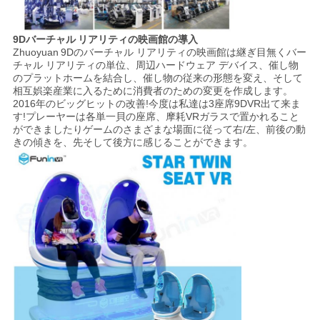
9D
バーチャル リアリティの映画館
の導入
Zhuoyuan
9Dのバーチャル リアリティの映画館は
継ぎ目無くバー
チャル リアリティの単位、周辺ハードウェア デバイス、催し物
のプラットホームを結合し、催し物の従来の形態を変え、そして
相互娯楽産業に入るために消費者のための変更を作成します。
2016年のビッグヒットの改善!今度は私達は3座席9DVR出て来ま
す!プレーヤーは各単一貝の座席、摩耗VRガラスで置かれること
ができましたりゲームのさまざまな場面に従って右/左、前後の動
きの傾きを、先そして後方に感じることができます。