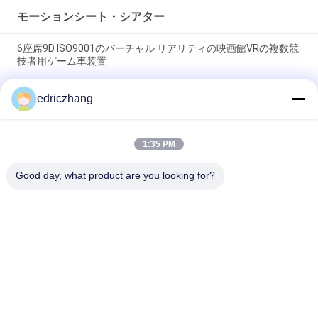
モーションシート・シアター
6座席9D ISO9001のバーチャル リアリティの映画館VRの複数競
技者用ゲーム車装置
バーチャル リアリティの9d VRのシミュレーターを競争させる
edriczhang
複数競技者用Vrのシミュレーターのゲーム・マシン6の座席
FuninVRのバーチャル リアリティの9d VRのシミュレーターを競
1:35 PM
争させる複数競技者用Vrのシミュレーターのゲーム・マシン6の
座席
Good day, what product are you looking for?
人気カテゴリ
すべて
Vr モーションシミュ
9D VRシミュレータ
レーター
VRレーシングシミュ
Vrの射撃のシミュレ
レーター
ーター