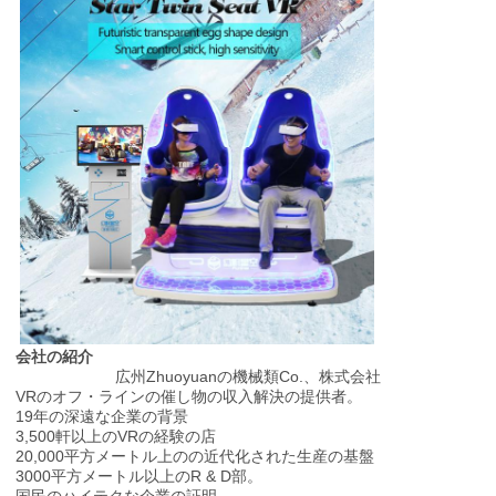
わ
せ
ニ
ュ
ー
ス
ケ
会社の紹介
広州Zhuoyuanの機械類Co.、株式会社
ー
VRのオフ・ラインの催し物の収入解決の提供者。
19年の深遠な企業の背景
ス
3,500軒以上のVRの経験の店
20,000平方メートル上のの近代化された生産の基盤
3000平方メートル以上のR & D部。
国民のハイテクな企業の証明