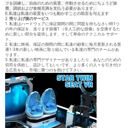
フを訓練し、自由のための装置、作動させるためにちょうど旅
費、調節および食糧充満を支払う必要があります。
E.私達は私達の装置をいつも動かすことの助言を与えます
2.
売り上げ後のサービス
1. 私達はハードウェアに保証期間の間に問題を持ちなさい時1つ
の年の保証を、送ります損傷1 （非人工的な損傷）を交換するた
めに新しい部分を提供します。そして寿命のテクニカル サポー
ト。
2. 私達に映画、保証の期間の間に私達の顧客に毎月更新される普
通1-3本の新しい映画に取り組んでいる私達の専門のチームがあ
ります。
3. 私達に私達の専門デザイナーがありましたり、あなたのための
切符を供給し、設計してもいいです。より多くの人々を引き付け
る広告をし、市場に勝つのを助けて下さい。