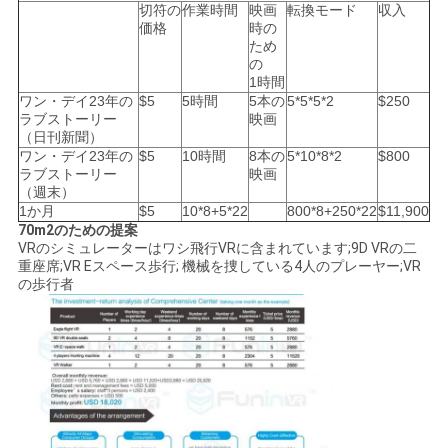
切符の
作業時間
映画
転換モード
収入
価格
時の
ため
の
1時間
ワン・デイ23年の
$5
5時間
5本の
5*5*5*2
$250
ラブストーリー
映画
（日刊新聞）
ワン・デイ23年の
$5
10時間
8本の
5*10*8*2
$800
ラブストーリー
映画
（週末）
1か月
$5
10*8+5*22
800*8+250*22
$11,900
70m2のための提案
VRのシミュレーターはワシ飛行VRに含まれています;9D VRの二
重座席;VR Eスペース歩行; 機械を捜している4人のプレーヤー;VR
の歩行者