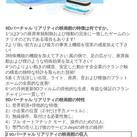
9Dバーチャル リアリティの映画館
の
特徴は何ですか。
1つは3つの座席単独制御および移動の完全に一致したゲームのシ
ナリオのどれである場合もあります!
2より強い前方および後方の事実上機能を現実の感覚加えて下さ
い!
3特殊機能の機能を加えて下さい:風の側で、足の広がり、座席振
動および煙のような特殊効果を加えて下さい!
4つのよりよい動きの構造、安定した動かす全企業のクランク軸
の構造の独特な特許を取られた技術!
5多く方法涼しい出現、ライト、座席、音および模倣のプラット
ホームの全面的な改善!
6つの月例更新9Dフィルムの排他的な生産、有益な保証のフラン
チャイジー一貫して!
9Dバーチャル リアリティの映画館の特性
1）世界初演+排他的な特徴;
2）小企業の位置（2-9だけ平方メートル）;
3）無線操作。取付ける必要性無し;
4）フル オートマチック モード。操作のための1人;
5）専門の売り上げ後のサービスdeptの終生の維持!
2
バーチャル リアリティの映画館
の収入
9D