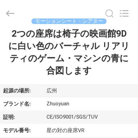
supplier.
Copyright
©
2016
-
モーションシート・シアター
2026
Zhuoyuan
Co.,Ltd.
2つの座席は椅子の映画館9D
家
All
Rights
Reserved.
に白い色のバーチャル リアリ
製
ティのゲーム・マシンの青に
品
合図します
VR
起源の場所:
広州
シ
Zhuoyuan
ブランド名:
ョ
CE/ISO9001/SGS/TUV
証明:
ー
モデル番号:
星の対の座席VR