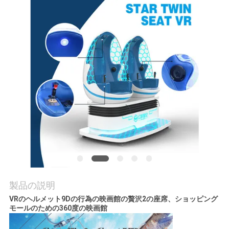
見
学
品
質
管
理
お
問
製品の説明
い
VRのヘルメット9Dの行為の映画館の贅沢2の座席、ショッピング
モールのための360度の映画館
合