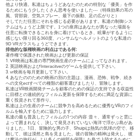
他より快適。私達はちょうどあなたのための特別な「優美」を作
るためにもう少したくさん思考を使いました---（特殊効果の耳の
風、背部袋、空気スプレー、最下の振動、足の広がりと）
そしてただ任意にそれを感じる必要があります。私達の制御シス
テムはちょうど上限です。1つの座席はあなたが異なった場面を
任意に転換できるこれを身に着けているとき、眩暈がするように
感じない限り回る360度、ハンサムなヘルメットのような私達の
9D VRガラスちょうどできます。
排他的な版権映画の利点はである何:
著作権で保護された映画および更新の保証
1.
VR映画は私達の専門映画生産のチームによってなされます。
2.
英語映画およびInteracitveのゲームを提供して下さい。
3.
vr映画を毎月更新して下さい。
4.
あなたののための映画の別の主題は、漫画、恐怖、戦争、続き
への文化ectすべての種類の顧客選びましたり、冒険します。
私達はVR映画開発チームを顧客のための保証の支持できる収益性
に目標との連続的なフィルム更新を保障するために満足な資源に
重く投資されて形作り。
私達は上の生産のチームに競争力を高めるために優秀なVRのフィ
ルムを輸入するために協力します。
私達の最も普及したフィルムの1つの内容
:昔々、通常ずっと雲に
よって囲まれなく、決して発見されていない海洋で浮かぶ島があ
りました。1日、冒険的な男の子、Shuipiは熱気の気球の空で、移
動して、彼は漠然と島を見ました。彼の冒険の精神は発火し、彼
は魔法の旅行が…より多くの細部を保障した島で上陸するために