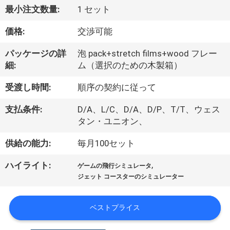
私
最小注文数量:
1 セット
た
価格:
交渉可能
ち
パッケージの詳
泡 pack+stretch films+wood フレー
細:
ム（選択のための木製箱）
に
受渡し時間:
順序の契約に従って
関
支払条件:
D/A、L/C、D/A、D/P、T/T、ウェス
し
タン・ユニオン、
て
供給の能力:
毎月100セット
は
,
ハイライト:
ゲームの飛行シミュレータ
ジェット コースターのシミュレーター
工
ベストプライス
場