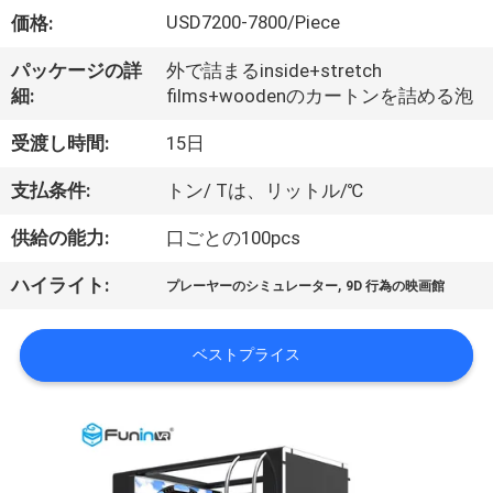
私
USD7200-7800/Piece
価格:
た
パッケージの詳
外で詰まるinside+stretch
細:
films+woodenのカートンを詰める泡
ち
受渡し時間:
15日
に
支払条件:
トン/ Tは、リットル/℃
関
供給の能力:
口ごとの100pcs
し
て
,
ハイライト:
プレーヤーのシミュレーター
9D 行為の映画館
は
ベストプライス
工
場