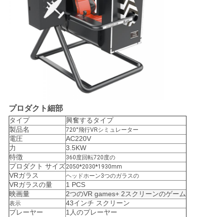
わ
せ
ニ
ュ
ー
プロダクト細部
ス
タイプ
興奮するタイプ
製品名
720°飛行VRシミュレーター
電圧
AC220V
力
3.5KW
ケ
特徴
360度回転720度の
プロダクト サイズ
2050*2030*1930mm
ー
VRガラス
ヘッドホーン3つのガラスの
VRガラスの量
1 PCS
ス
映画量
2つのVR games+ 2スクリーンのゲーム
43インチ スクリーン
表示
プレーヤー
1人のプレーヤー