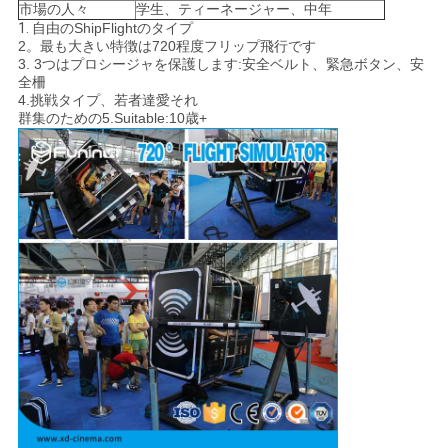
市場の人々
学生、ティーネージャー、中年
地
1.
自由のShipFlightのタイプ
2。最も大きい特徴は720程度フリップ飛行です
図
3. 3つはプロシージャを保護します:安全ベルト、緊急ボタン、安
全柵
4.挑戦タイプ、若者達愛それ
PRIVACY
群集のための5.Suitable:10歳+
POLICY