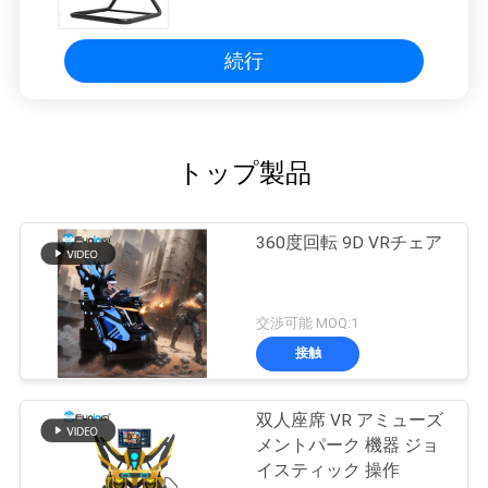
装置
続行
トップ製品
360度回転 9D VRチェア
交渉可能 MOQ:1
接触
双人座席 VR アミューズ
メントパーク 機器 ジョ
イスティック 操作