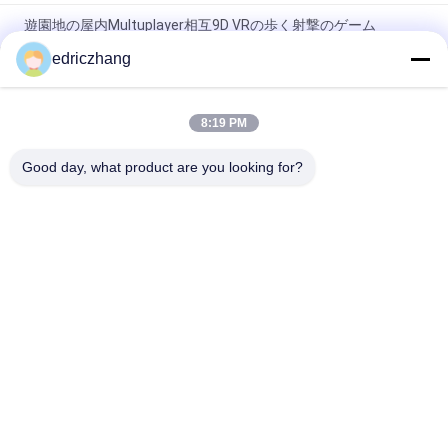
遊園地の屋内Multuplayer相互9D VRの歩く射撃のゲーム
edriczhang
VRのシミュレーター6座席9dシミュレーターが付いている屋内
9D VRのシミュレーターのゲーム・マシン
8:19 PM
相互アーケード・ゲーム機械Vr Eの宇宙遊泳9dのバーチャル リ
アリティの映画館
Good day, what product are you looking for?
人気カテゴリ
すべて
Vr モーションシミュ
9D VRシミュレータ
レーター
VRレーシングシミュ
Vrの射撃のシミュレ
レーター
ーター
VRの飛行シミュレー
VR スポーツシミュ
タ
レーター
モーションシート・