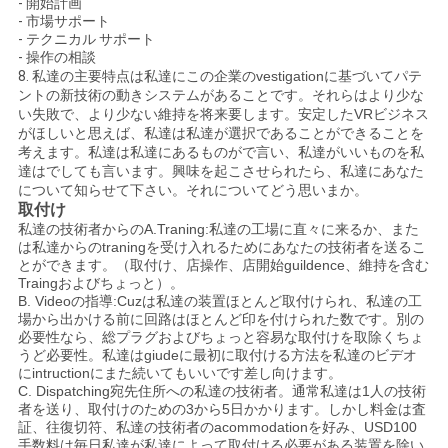
- 開始計画
- 市場サポート
- テクニカル サポート
- 操作の相談
8.
私達の主要特点は私達にこの企業のvestigationに基づいてパテ
ントの新技術の動きシステムがあることです。それらはより少な
い失敗で、より少ない維持を将来要します。安定したVRビジネス
がほしいと思えば、私達は私達が選択であることができることを
考えます。私達は私達にあるものがで言い、私達がいいものを私
達はでしても言います。興味を起こさせられたら、私達にあなた
について知らせて下さい。それについてどう思いまか。
取付け
私達の技術者からのA.Traning:私達の工場に直々に来るか、また
は私達からのtraningを受け入れるためにあなたの技術者を送るこ
とができます。（取付け、店操作、店開始guildence、維持を含む
Traingおよびちょっと）。
B. Videoの指導:Cuzは私達の装置ほとんど取付けられ、私達の工
場から出かける前に回路はほとんど印を付けられた数です。別の
必要性なら、総プラグおよびちょっと容易な取付けを取除くちょ
うど必要性。私達はgiudeに最初に取付ける方法を私達のビデオ
にintructionにまた続いてもいいです差し向けます。
C. Dispatching宛先住所への私達の技術者。通常私達は1人の技術
者を送り、取付けのための3から5日かかります。しかし料金は査
証、往復切符、私達の技術者のacommodationを好み、USD100
手数料は毎日私達が私達によって取付ける必要がある装置を除い