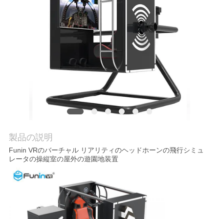
見
学
品
質
管
理
製品の説明
お
Funin VRのバーチャル リアリティのヘッドホーンの飛行シミュ
レータの操縦室の屋外の遊園地装置
問
い
合