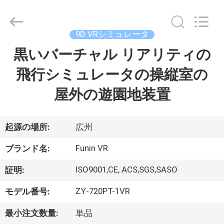
supplier.
Copyright
©
2016
-
9D VRシミュレータ
2026
Zhuoyuan
Co.,Ltd.
黒いバーチャル リアリティの
家
All
Rights
Reserved.
飛行シミュレータの操縦室の
製
屋外の遊園地装置
品
起源の場所:
広州
VR
Funin VR
ブランド名:
シ
ISO9001,CE, ACS,SGS,SASO
証明:
ョ
ZY-720PT-1VR
モデル番号:
ー
最小注文数量:
単品