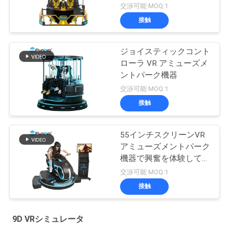
交渉可能 MOQ:1
接触
ジョイスティックコント
ローラ VR アミューズメ
ントパーク機器
交渉可能 MOQ:1
接触
55インチスクリーンVR
アミューズメントパーク
機器で興奮を体験してく
ださい
交渉可能 MOQ:1
接触
9D VRシミュレータ