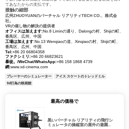
てあなたからの支払です。
接触の細部
広州ZHUOYUANのバーチャル リアリティTECH CO.、株式会
社。
VRの催し物の解決の提供者
オフィスは加えます:
No.8 Liminの通り、Dalongの村、Shijiの町、
番禺区、広州、中国
工場は加えます
:No.13 Wenqiaoの道、Xinqiaoの村、Shijiの町、
番禺区、広州、中国
Tel:
+86 20 66804358
ファクシミリ:
+86 20 66823621
暴徒。/WeChat/WhatsApp:
+86 158 1868 4739
網:
www.xd-cinema.com
プレーヤーのシミュレーター
アイス スケートのトレッドミル
9d行為の映画館
最高の価格で
黒いバーチャル リアリティの飛行シ
ミュレータの操縦室の屋外の遊園地