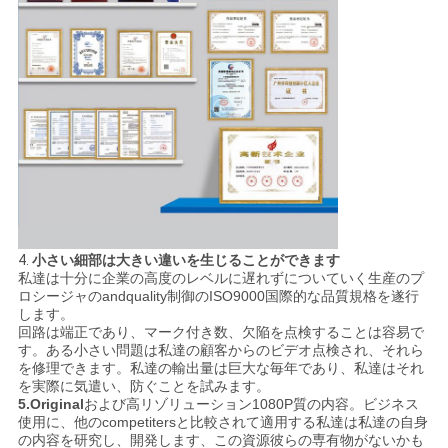
4.
小さい細部は大きい違いを生じることができます
私達は十分に企業の高度のレベルに遅れずについていく生産のプ
ロシージャのandquality制御のISO9000国際的な品質規格を遂行
します。
回路は端正であり、マーク付き数、欠陥を点検することは容易で
す。ある小さい問題は私達の顧客からのビデオ点検され、それら
を修理できます。私達の輸出量は巨大な毎年であり、私達はそれ
を実際に気遣い、防ぐことを試みます。
5.Original
および高リゾリューション1080P質の内容。ビジネス
使用に、他のcompetitersと比較されて適用する私達は私達の自身
の内容を研究し、開発します、この資源彼らの専有物がないかも