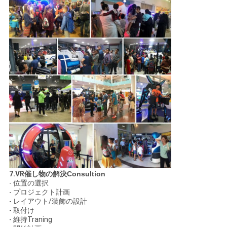
7.VR
催し物の解決Consultion
- 位置の選択
- プロジェクト計画
- レイアウト/装飾の設計
- 取付け
- 維持Traning