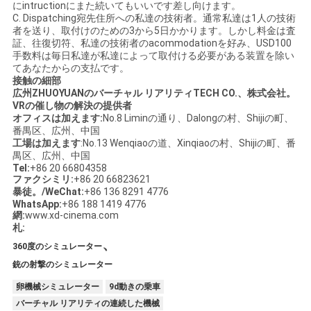
にintructionにまた続いてもいいです差し向けます。
C. Dispatching宛先住所への私達の技術者。通常私達は1人の技術
者を送り、取付けのための3から5日かかります。しかし料金は査
証、往復切符、私達の技術者のacommodationを好み、USD100
手数料は毎日私達が私達によって取付ける必要がある装置を除い
てあなたからの支払です。
接触の細部
広州ZHUOYUANのバーチャル リアリティTECH CO.、株式会社。
VRの催し物の解決の提供者
オフィスは加えます:
No.8 Liminの通り、Dalongの村、Shijiの町、
番禺区、広州、中国
工場は加えます
:No.13 Wenqiaoの道、Xinqiaoの村、Shijiの町、番
禺区、広州、中国
Tel:
+86 20 66804358
ファクシミリ:
+86 20 66823621
暴徒。/WeChat:
+86 136 8291 4776
WhatsApp:
+86 188 1419 4776
網:
www.xd-cinema.com
札:
、
360度のシミュレーター
銃の射撃のシミュレーター
卵機械シミュレーター
9d動きの乗車
バーチャル リアリティの連続した機械