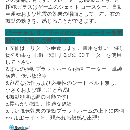
わ
耗VRガラスはゲームのジェット コースター、自動
車運転および地震の効果の場面として、左、右の
せ
振動の動きを、感じることができます。
バーチャル リアリティのシミュレーターを振
ニ
動させる利点は何ですか。
ュ
安価は、リターン絶食します。費用を救い、催し
1.
物の効果を同時に保証するのにDCモーターを使用
ー
して下さい!
2.ばねの振動プラットホーム+振動モーター、単純
ス
構造、低い故障率!
3.容易な操作および必要性のシート ベルト無し、
小さくおよび運ぶこと容易!
ケ
4.振動頻度は調節可能です!
ー
5.柔らかい振動、快適な経験!
6.よい視覚効果の振動プラットホームの上下に内側
ス
からLEDライトと、現われる敏感な出現!