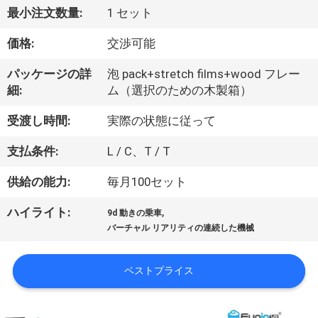
私
最小注文数量:
1 セット
た
価格:
交渉可能
ち
パッケージの詳
泡 pack+stretch films+wood フレー
細:
ム（選択のための木製箱）
に
受渡し時間:
実際の状態に従って
関
支払条件:
L / C、T / T
し
供給の能力:
毎月100セット
て
は
,
ハイライト:
9d 動きの乗車
バーチャル リアリティの連続した機械
工
ベストプライス
場