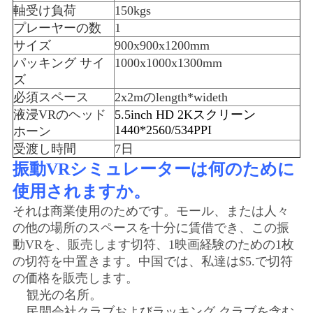
軸受け負荷
150kgs
プレーヤーの数
1
サイズ
900x900x1200mm
パッキング サイ
1000x1000x1300mm
ズ
必須スペース
2x2mのlength*wideth
液浸VRのヘッド
5.5inch HD 2Kスクリーン
1440*2560/534PPI
ホーン
受渡し時間
7日
振動VRシミュレーターは何のために
使用されますか。
それは商業使用のためです。モール、または人々
の他の場所のスペースを十分に賃借でき、この振
動VRを、販売します切符、1映画経験のための1枚
の切符を中置きます。中国では、私達は$5.で切符
の価格を販売します。
観光の名所。
民間会社クラブおよびラッキング クラブを含む