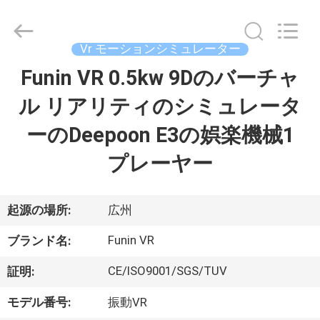
supplier.
Copyright
©
2016
-
Vr モーションシミュレーター
2026
Zhuoyuan
Co.,Ltd.
Funin VR 0.5kw 9Dのバーチャ
家
All
Rights
Reserved.
ル リアリティのシミュレータ
製
ーのDeepoon E3の娯楽機械1
品
プレーヤー
VR
起源の場所:
広州
シ
Funin VR
ブランド名:
ョ
CE/ISO9001/SGS/TUV
証明:
ー
モデル番号:
振動VR