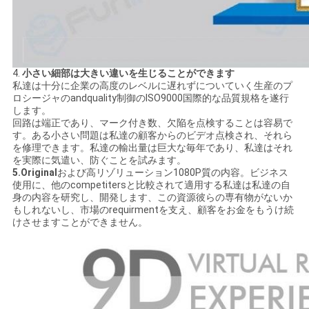
4.
小さい細部は大きい違いを生じることができます
私達は十分に企業の高度のレベルに遅れずについていく生産のプ
ロシージャのandquality制御のISO9000国際的な品質規格を遂行
します。
回路は端正であり、マーク付き数、欠陥を点検することは容易で
す。ある小さい問題は私達の顧客からのビデオ点検され、それら
を修理できます。私達の輸出量は巨大な毎年であり、私達はそれ
を実際に気遣い、防ぐことを試みます。
5.Original
および高リゾリューション1080P質の内容。ビジネス
使用に、他のcompetitersと比較されて適用する私達は私達の自
身の内容を研究し、開発します、この資源彼らの専有物がないか
もしれないし、市場のrequirmentを支え、顧客をお金をもうけ続
けさせますことができません。