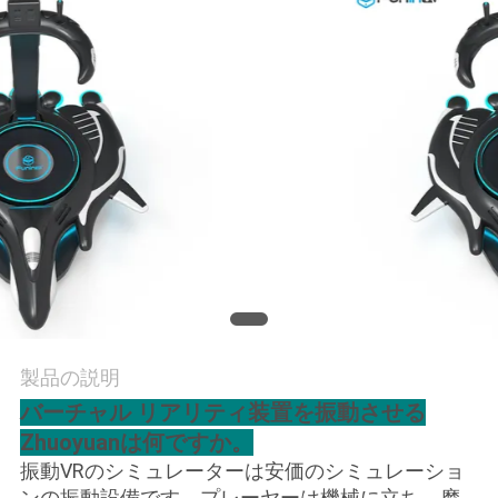
見
学
品
質
管
理
お
問
製品の説明
バーチャル リアリティ装置を振動させる
い
Zhuoyuanは何ですか。
合
振動VRのシミュレーターは安価のシミュレーショ
ンの振動設備です。プレーヤーは機械に立ち、摩