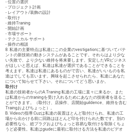
- 位置の選択
- プロジェクト計画
- レイアウト/装飾の設計
- 取付け
- 維持Traning
- 開始計画
- 市場サポート
- テクニカル サポート
- 操作の相談
8. 私達の主要特点は私達にこの企業のvestigationに基づいてパテ
ントの新技術の動きシステムがあることです。それらはより少な
い失敗で、より少ない維持を将来要します。安定したVRビジネス
がほしいと思えば、私達は私達が選択であることができることを
考えます。私達は私達にあるものがで言い、私達がいいものを私
達はでしても言います。興味を起こさせられたら、私達にあなた
について知らせて下さい。それについてどう思いまか。
取付け
私達の技術者からのA.Traning:私達の工場に直々に来るか、また
は私達からのtraningを受け入れるためにあなたの技術者を送るこ
とができます。（取付け、店操作、店開始guildence、維持を含む
Traingおよびちょっと）。
B. Videoの指導:Cuzは私達の装置ほとんど取付けられ、私達の工
場から出かける前に回路はほとんど印を付けられた数です。別の
必要性なら、総プラグおよびちょっと容易な取付けを取除くちょ
うど必要性。私達はgiudeに最初に取付ける方法を私達のビデオ