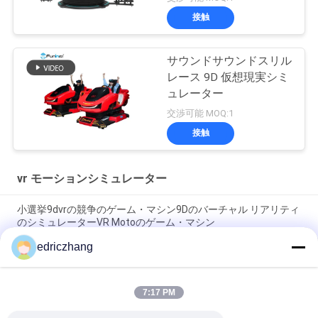
接触
サウンドサウンドスリル
レース 9D 仮想現実シミ
ュレーター
交渉可能 MOQ:1
接触
vr モーションシミュレーター
小選挙9dvrの競争のゲーム・マシン9Dのバーチャル リアリティ
のシミュレーターVR Motoのゲーム・マシン
edriczhang
遊園地9Dのバーチャル リアリティのシミュレーターF1のレース
カーは550KG 2.5*1.9*1.7Mを機械で造ります
7:17 PM
鋼鉄は6座席6Dof電気動きVRの椅子9D VRの映画館に金属をか
ぶせる