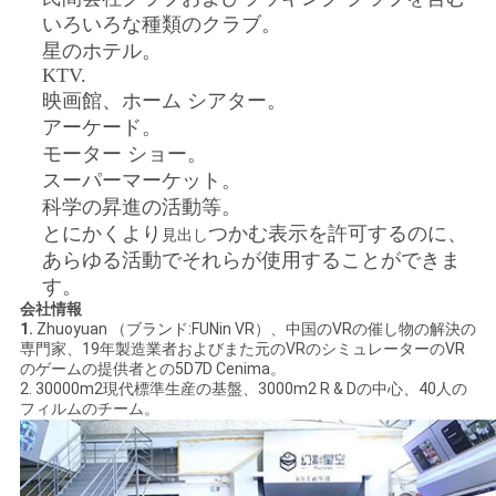
いろいろな種類のクラブ。
星のホテル。
KTV.
映画館、ホーム シアター。
アーケード。
モーター ショー。
スーパーマーケット。
科学の昇進の活動等。
とにかくより
つかむ表示を許可するのに、
見出し
あらゆる活動でそれらが使用することができま
す。
会社情報
1.
Zhuoyuan （ブランド:FUNin VR）、中国のVRの催し物の解決の
専門家、19年製造業者およびまた元のVRのシミュレーターのVR
のゲームの提供者との5D7D Cenima。
2. 30000m2現代標準生産の基盤、3000m2 R & Dの中心、40人の
フィルムのチーム。