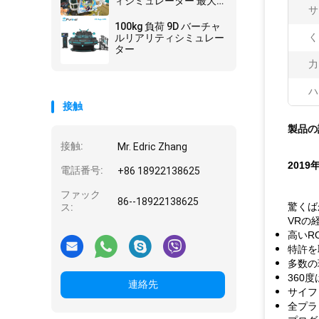
ィシミュレーター 最大
サ
容量 200kg
100kg 負荷 9D バーチャ
く
ルリアリティシミュレー
ター
力
ハ
接触
製品の
接触:
Mr. Edric Zhang
201
電話番号:
+86 18922138625
ファック
86--18922138625
驚くば
ス:
VRの
高いR
特許を
多数の
360
連絡先
サイフ
全プラ