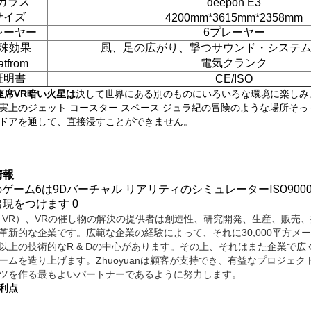
rガラス
deepon E3
サイズ
4200mm*3615mm*2358mm
レーヤー
6プレーヤー
殊効果
風、足の広がり、撃つサウンド・システ
電気クランク
atfrom
証明書
CE/ISO
座席VR暗い火星は
決して世界にある別のものにいろいろな環境に楽しみ
実上のジェット コースター スペース ジュラ紀の冒険のような場所そ
ドアを通して、直接浸すことができません。
情報
IN VR）、VRの催し物の解決の提供者は創造性、研究開発、生産、販
革新的な企業です。広範な企業の経験によって、それに30,000平方メ
以上の技術的なR & Dの中心があります。その上、それはまた企業で
ームを造り上げます。Zhuoyuanは顧客が支持でき、有益なプロジェ
ツを作る最もよいパートナーであるように努力します。
利点