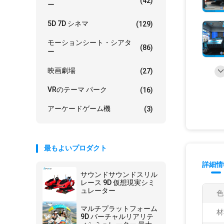
(42)
ー
5D 7D シネマ
(129)
モーションシート・シアタ
(86)
ー
映画劇場
(27)
VRのテーマ パーク
(16)
アーケードゲーム機
(3)
最もよいプロダクト
詳細情
サウンドサウンドスリル
レース 9D 仮想現実シミ
ュレーター
色
マルチプラットフォーム
材
9D バーチャルリアリテ