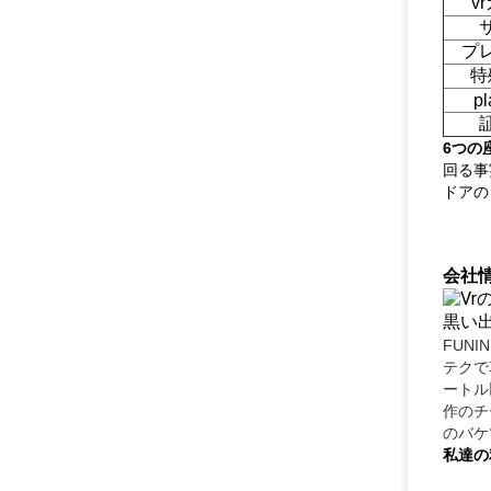
v
プ
特
pl
6つの
回る事
ドアの
会社
FUN
テクで
ートル
作のチ
のバケ
私達の