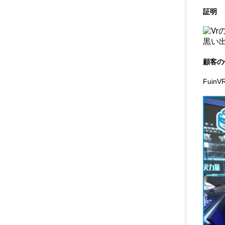
証明
顧客の
Fui