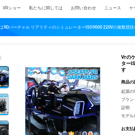
VRショー
私たちに関しては
お問い合わせ
ニュース
ケ
6は9Dバーチャル リアリティのシミュレーターISO9000 220Vの複数
Vrの
ターI
す
商品の
起源の
ブラン
証明:
モデル
お支払