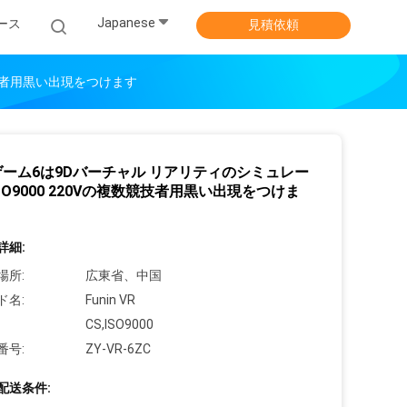
Japanese
ース
見積依頼
競技者用黒い出現をつけます
ゲーム6は9Dバーチャル リアリティのシミュレー
SO9000 220Vの複数競技者用黒い出現をつけま
詳細:
場所:
広東省、中国
ド名:
Funin VR
CS,ISO9000
番号:
ZY-VR-6ZC
配送条件: