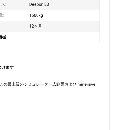
ラス:
Deepon E3
量:
1500kg
12ヶ月
機械
をつけます
最上質のシミュレーター広範囲およびimmersive