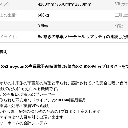
イズ:
VR ガ
4200mm*3670mm*2350mm
まの重量:
正味重
600kg
:
保証:
3.8kw
イライト:
9d 動きの乗車
,
バーチャル リアリティの連続した
説明
9年のZhuoyuanの商業電子9d映画館は6販売のための9d vrプロダクト
かりの未来派の宇宙船の展望と塗られ、設計されている完全に暗い色はこの
経験のために耐えられる機械です。
OIの円形1人の6人のプレーヤー
取られた不安定なドライブ、@durable順調順調
環境の効果の実質VRの経験
度は外形図、多数の催し物のための1プロダクト意図します
ァイおよび人目を引く出現と来ます
ットホームの会計システム