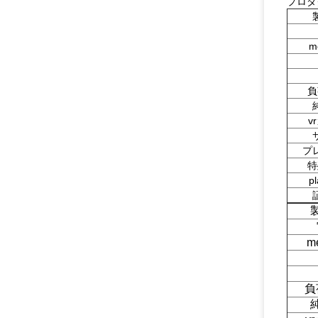
プロダ
me
負
v
プ
特
pl
me
負