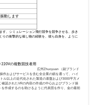
ム振動します
ます、シミュレーション飛行競争を競争させる、歩き
っくりの衝撃的な催し物の経験を、彼ら自身を、ように
広州Zhuoyuan （副ブランド
売、操作およびサービスを含む全企業の鎖を通って、ハイ
ートル以上の近代化された製造の基盤および3000平方メ
広く確認されたVRの内容の作成の中心およびブランド操
クトを作成するのを助けるように代表団を作り、金の最初