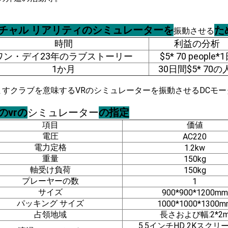
チャル リアリティのシミュレーターを
た
振動させる
時間
利益の分析
ワン・デイ23年のラブストーリー
$5* 70 people*
1か月
30日間$5* 70の
のvrの
シミュレーター
の指定
項目
価値
電圧
AC220
電力定格
1.2kw
重量
150kg
軸受け負荷
150kg
プレーヤーの数
1
サイズ
900*900*1200mm
パッキング サイズ
1000*1000*1300m
占領地域
長さおよび幅:2*2
5.5インチHD 2Kスクリ