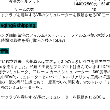
液浸のヘルメット
1440X2560の│ 534P
ゲームの数
10
aging&shipping:
キング細部:気泡のフィルム+ストレッチ・フィルム+強い木製フ
時間:沈殿物を受け取った後7-15Days
情報
9年に確立以来、広州卓远は首尾よく3つの大きい評判を世界中で
kyouを造りました。私達の主要なプロダクトは含んでいます5D/7
飛行シミュレータ、F1レース カーのシミュレーター、360度車
発中9DVRシミュレーターとのバーチャル リアリティ工業の卓
術の一流の専門知識にもう一度基づいて開拓者、vrのトレッドミ
vrのシミュレーターを…