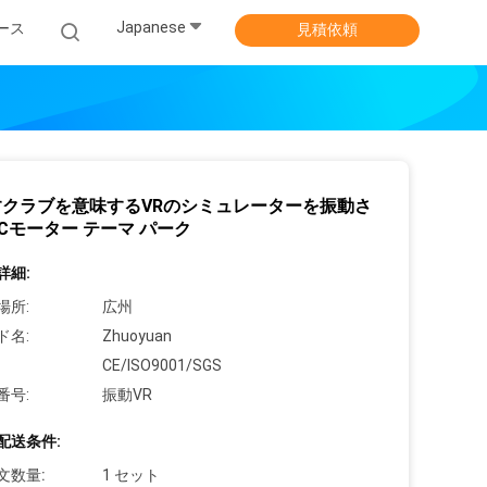
Japanese
ース
見積依頼
すクラブを意味するVRのシミュレーターを振動さ
Cモーター テーマ パーク
詳細:
場所:
広州
ド名:
Zhuoyuan
CE/ISO9001/SGS
番号:
振動VR
配送条件:
文数量:
1 セット