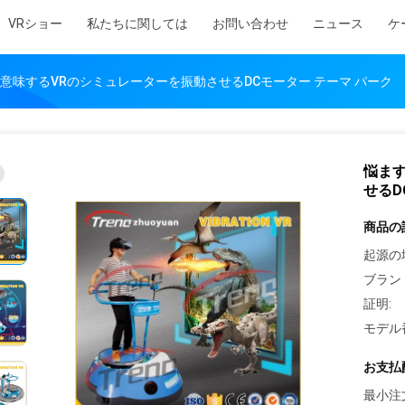
VRショー
私たちに関しては
お問い合わせ
ニュース
ケ
意味するVRのシミュレーターを振動させるDCモーター テーマ パーク
悩ま
せるD
商品の
起源の
ブラン
証明:
モデル
お支払
最小注