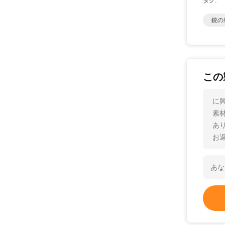
タグ:
銃の
この
に
素
あ
お