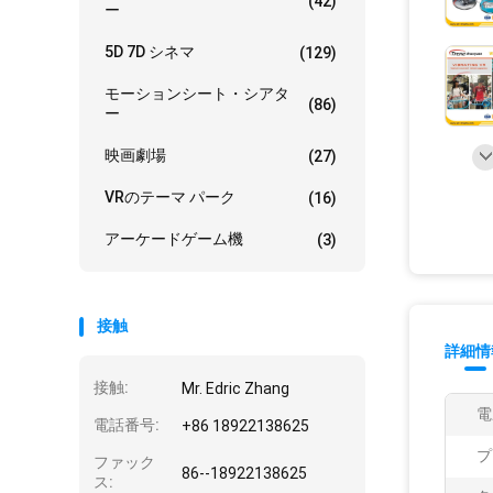
(42)
ー
5D 7D シネマ
(129)
モーションシート・シアタ
(86)
ー
映画劇場
(27)
VRのテーマ パーク
(16)
アーケードゲーム機
(3)
接触
詳細情
接触:
Mr. Edric Zhang
電
電話番号:
+86 18922138625
プ
ファック
86--18922138625
ス: