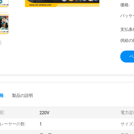
価格:
パッケ
支払条
供給の
ベ
報
製品の説明
圧:
電力定
220V
レーヤーの数:
サイズ
1