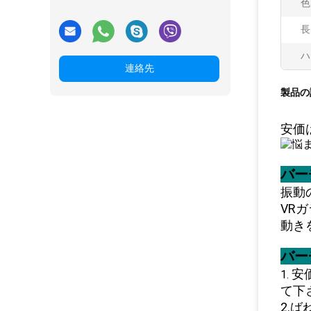
色
長
ハ
連絡先
製品の
安価
バー
振動
VR
動き
バー
安
1.
て下
2.