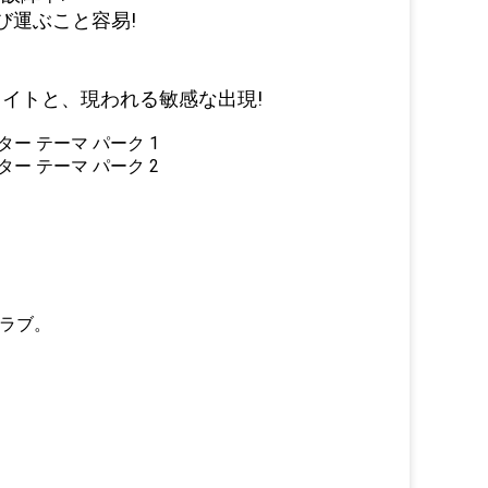
び運ぶこと容易!
ライトと、現われる敏感な出現!
クラブ。