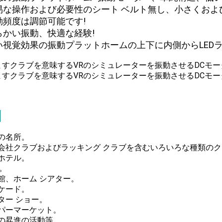
容易な操作および必要性のシート ベルト無し、小さくおよ
振動頻度は調節可能です!
柔らかい振動、快適な経験!
よい視覚効果の振動プラットホームの上下に内側からLED
:
光の名所。
間会社クラブおよびラッキング クラブを含むいろいろな種類の
のホテル。
V。
館、ホーム シアター。
ーケード。
ター ショー。
ーパーマーケット。
学の昇進の活動等。