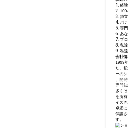
1.
経験
2.
10
3.
独立
4.
パテ
5.
専門
6.
あな
7.
プロ
8.
私達
9.
私達
会社情
199
た。私
ーのシ
、開発
専門知
多くは
を所有
イズさ
卓远に
保護さ
す。