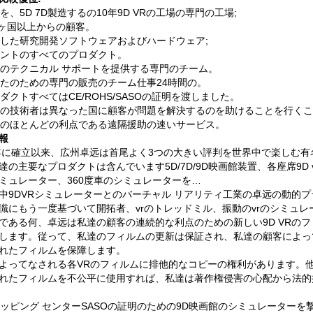
を、5D 7D製造するの10年9D VRの工場の専門の工場;
0ヶ国以上からの顧客。
した研究開発ソフトウェアおよびハードウェア;
ントのすべてのプロダクト。
のテクニカル サポートを提供する専門のチーム。
たのための専門の販売のチーム仕事24時間の。
ダクトすべてはCE/ROHS/SASOの証明を渡しました。
の技術者は異なった国に顧客が問題を解決するのを助けることを行くこ
のほとんどの利点である遠隔援助の速いサービス。
報
9年に確立以来、広州卓远は首尾よく3つの大きい評判を世界中で楽しむ有名なブ
達の主要なプロダクトは含んでいます5D/7D/9D映画館装置、各座席9D
ミュレーター、360度車のシミュレーターを…
中9DVRシミュレーターとのバーチャル リアリティ工業の卓远の動的
識にもう一度基づいて開拓者、vrのトレッドミル、振動のvrのシミュレ
である何、卓远は私達の顧客の連続的な利点のための新しい9D VRの
します。従って、私達のフィルムの更新は保証され、私達の顧客によっ
れたフィルムを保障します。
よってなされる各VRのフィルムに排他的なコピーの権利があります。
れたフィルムを不公平に使用すれば、私達は著作権侵害の心配から法的