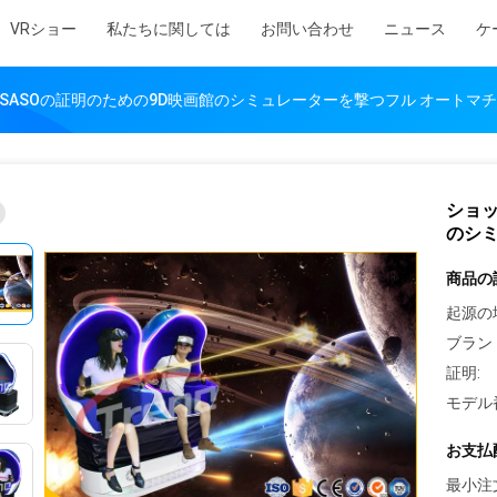
VRショー
私たちに関しては
お問い合わせ
ニュース
ケ
SASOの証明のための9D映画館のシミュレーターを撃つフル オートマ
ショッ
のシ
商品の
起源の
ブラン
証明:
モデル
お支払
最小注