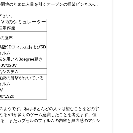
、遊園地のために人目を引くオープンの操業ビジネス-…
下さい。
D VRのシミュレーター
三重座席
つの座席
共版9Dフィルムおよび5D
ィルム
転を用いる3degree動き
10V/220V
気システム
互銃の射撃が付いている
ィルム
W
80*1920
さのようです。私はほとんどの人々は望むことをどの宇
なるVRが多くのゲーム意識したことを考えます。但
いる、またカプセルのフィルムの内容と無力感のアクシ