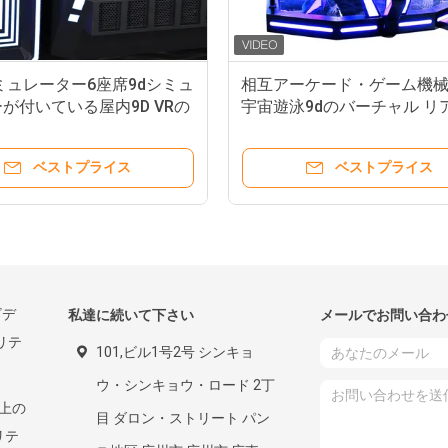
ミュレーター6座席9dシミュ
相互アーケード・ゲーム機械V
が付いている屋内9D VRの
宇宙遊泳9dのバーチャル リ
レーターのゲーム・マシン
ィの映画館
ベストプライス
ベストプライス
ビデ
私達に続いて下さい
メールでお問い合わ
リテ
101,ビル1号2号 シンキョ
ウ・シンキョウ・ロード 2丁
実上の
目 ダロン・ストリート パン
リテ