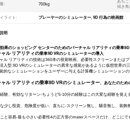
あちこ
量:
700kg
傾き角
イライト:
プレーヤーのシミュレーター
,
9D 行為の映画館
説明
殊効果のショッピング センターのためのバーチャル リアリティの乗車9D
チャル リアリティの
乗車9D VRのシミュレーター
の導入
ャル リアリティの技術は360本の視覚映画、必要性スクリーンまたはプ
没入型.9D VRのシミュレーターの異常な感覚があるように仮想世界
覚的なシミュレーションをユーザーに与える計算機シミュレーションの
ャル リアリティの乗車9D VRのシミュレーター
、あなたのため
速い経験、有効なリターン-ちょうど5-10分の経験はこの大変な経験を覚
有益な少し投資、危険度が低い、直ちに-スクリーン無し、騒音無し、装
動くこと容易-最も小さい必要性4の正方形のmaterスペースだけ、どこ