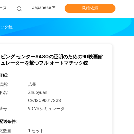
Japanese
ース
見積依頼
チック銃
ピング センターSASOの証明のための9D映画館
ミュレーターを撃つフル オートマチック銃
詳細:
場所:
広州
ド名:
Zhuoyuan
CE/ISO9001/SGS
番号:
9D VRシミュレータ
配送条件:
文数量:
1 セット