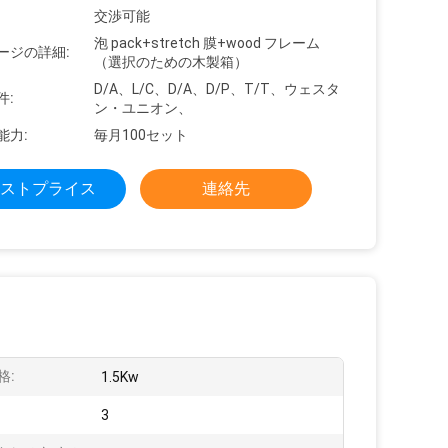
交渉可能
泡 pack+stretch 膜+wood フレーム
ージの詳細:
（選択のための木製箱）
D/A、L/C、D/A、D/P、T/T、ウェスタ
件:
ン・ユニオン、
能力:
毎月100セット
ストプライス
連絡先
格:
1.5Kw
3