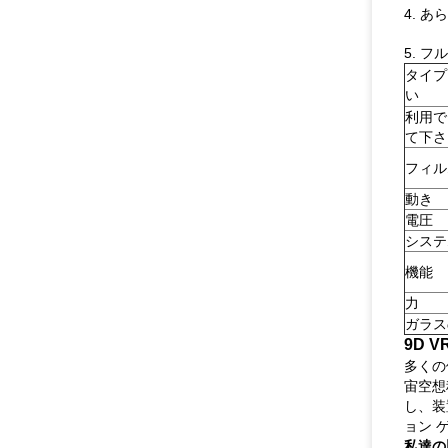
4. 
5. 
タイプ
い
利用で
て下さ
フィル
動き
電圧
システ
機能
力
ガラス
9D V
多くの
宙空想
し、装
ョン 
私達の