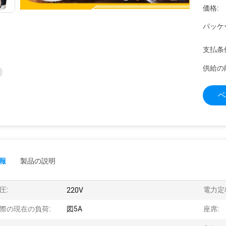
価格:
パッケ
支払条
供給の
ベ
報
製品の説明
圧:
電力定
220V
際の現在の負荷:
図5A
座席: