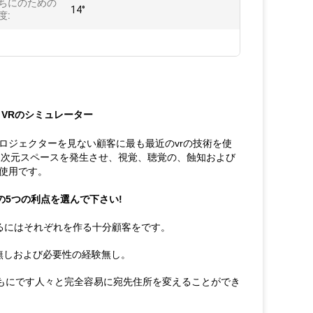
ちにのための
14°
度:
 VRのシミュレーター
ロジェクターを見ない顧客に最も最近のvrの技術を使
の三次元スペースを発生させ、視覚、聴覚の、蝕知および
使用です。
の5つの利点を選んで下さい!
えるにはそれぞれを作る十分顧客をです。
飾無しおよび必要性の経験無し。
にでもにです人々と完全容易に宛先住所を変えることができ