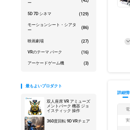
(42)
ー
5D 7D シネマ
(129)
モーションシート・シアタ
(86)
ー
映画劇場
(27)
VRのテーマ パーク
(16)
アーケードゲーム機
(3)
最もよいプロダクト
詳細情
双人座席 VR アミューズ
メントパーク 機器 ジョ
電
イスティック 操作
実
360度回転 9D VRチェア