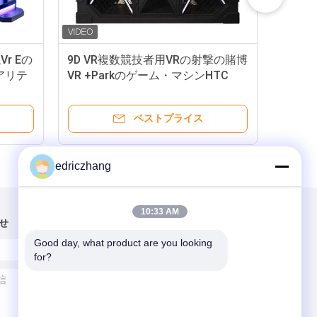
r Eの
9D VR複数競技者用VRの射撃の賭博
遊園
アリテ
VR +Parkのゲーム・マシンHTC
ミ
Viveのヘッドホーン
乗
ベストプライス
edriczhang
10:33 AM
せ
Good day, what product are you looking 
for?