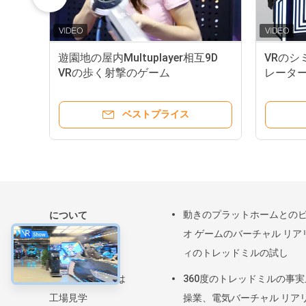
遊園地の屋内Multuplayer相互9D
VRのシ
VRの歩く射撃のゲーム
レーター
シミュ
ベストプライス
動きのプラットホームとの
について
オ ゲームのバーチャル リア
家
ィのトレッドミルの試し
製品
私たちに関しては
360度のトレッドミルの事
工場見学
操業、電気バーチャル リア