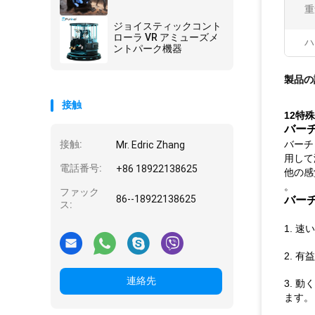
重
ジョイスティックコント
ローラ VR アミューズメ
ハ
ントパーク機器
製品の
接触
12特
バー
接触:
バーチ
Mr. Edric Zhang
用して
電話番号:
+86 18922138625
他の感
。
ファック
86--18922138625
バーチ
ス:
1. 
2. 
連絡先
3. 
ます。