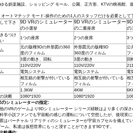
あらゆる娯楽施設、ショッピング モール、公園、正方形、KTVの映画館
フル オートマチック モード-操作のための1人のスタッフだけを必要として
9D VRのシミュレーター
9D VRのシミュレーター
9
して下さ
の
の
の
小選挙
二重座席
きるつけ
1つの座席
2つの座席
3
い
元の版権9Dの外形図の360
外形図元の版権9D
公
ム
度のフィルム
360度のフィルム
フ
3度の動き、回転
3度の動き
回
110V/220V
110V/220V
21
ム
電気システム
電気システム
電
相互銃の射撃が付いている
相互銃の射撃が付いている
相
フィルム
フィルム
フ
1.3KW
4KW
6K
の決断
1080*1920
1080*1920
10
Rの
:
シミュレーター
の指定
他のVRのゲームより9Dシミュレーター シリーズ経験はより多くの深
科学小説ファンでも宇宙船の感じの運転について空想したが、後現実に
置はバーチャル リアリティのシミュレーターが宇宙カプセルを備えて
ゲーム、私達は仮想世界にもっと浸すことができます9Dです。
比較優位: