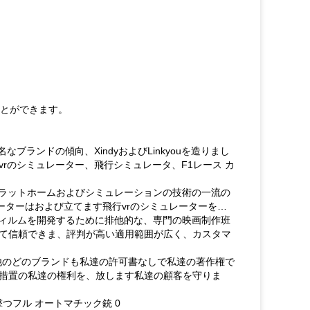
とができます。
ランドの傾向、XindyおよびLinkyouを造りまし
 vrのシミュレーター、飛行シミュレータ、F1レース カ
プラットホームおよびシミュレーションの技術の一流の
ーターはおよび立てます飛行vrのシミュレーターを…
フィルムを開発するために排他的な、専門の映画制作班
て信頼できま、評判が高い適用範囲が広く、カスタマ
他のどのブランドも私達の許可書なしで私達の著作権で
措置の私達の権利を、放します私達の顧客を守りま