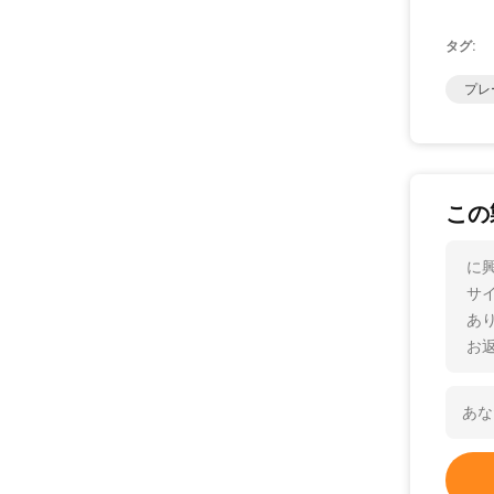
タグ:
プレ
この
に
サ
あ
お