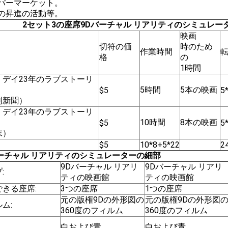
ーパーマーケット。
学の昇進の活動等。
2セット3の座席9Dバーチャル リアリティのシミュレー
映画
切符の価
時のため
作業時間
格
の
1時間
・デイ23年のラブストーリ
5時間
5本の映画
$5
5
刊新聞）
・デイ23年のラブストーリ
10時間
8本の映画
$5
5
末）
$5
10*8+5*22
2
バーチャル リアリティのシミュレーターの細部
9Dバーチャル リアリ
9Dバーチャル リアリ
:
ティの映画館
ティの映画館
できる座席:
3つの座席
1つの座席
元の版権9Dの外形図の
元の版権9Dの外形図
ム:
360度のフィルム
360度のフィルム
白および青
白および青