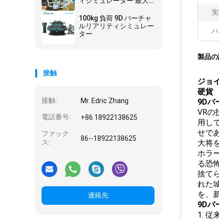
ィシミュレーター 最大
容量 200kg
実
100kg 負荷 9D バーチャ
ルリアリティシミュレー
ハ
ター
製品の
接触
ジョ
硬貨
接触:
Mr. Edric Zhang
9Dバ
VR
電話番号:
+86 18922138625
用し
せで
ファック
86--18922138625
ス:
大将
ホラ
る恐
捨て
れた
を、
連絡先
9D
1.