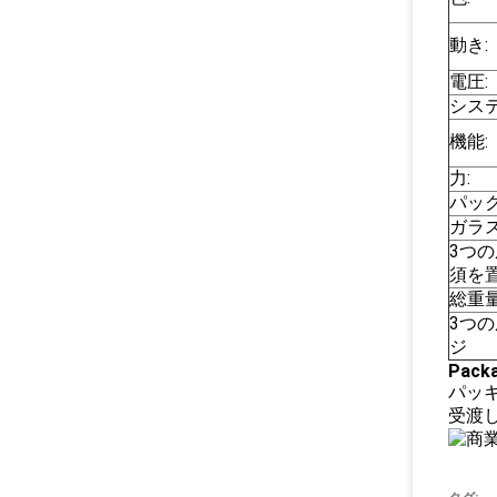
動き:
電圧:
システ
機能:
力:
パッ
ガラスの
3つ
須を
総重
3つ
ジ
Packa
パッ
受渡し