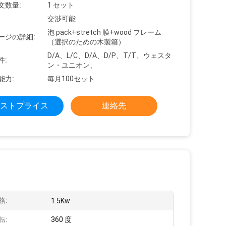
文数量:
1 セット
交渉可能
泡 pack+stretch 膜+wood フレーム
ージの詳細:
（選択のための木製箱）
D/A、L/C、D/A、D/P、T/T、ウェスタ
件:
ン・ユニオン、
能力:
毎月100セット
ストプライス
連絡先
格:
1.5Kw
転:
360 度