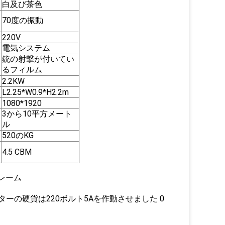
白及び茶色
70度の振動
220V
電気システム
銃の射撃が付いてい
るフィルム
2.2KW
L2.25*W0.9*H2.2m
1080*1920
3から10平方メート
ル
520のKG
4.5 CBM
レーム