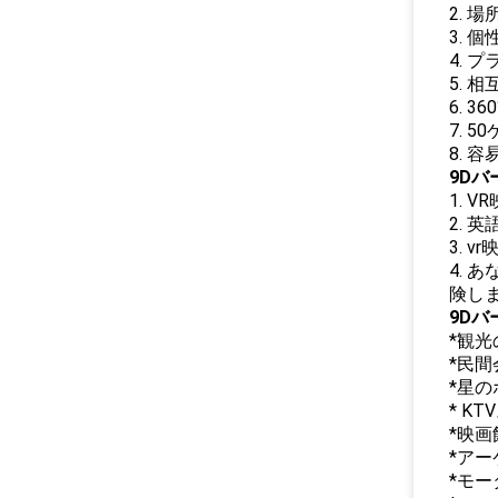
2.
3. 
4.
5. 
6. 
7. 
8. 
9D
1. 
2. 
3. 
4.
険し
9Dバ
*観
*民
*星
* KT
*映画
*ア
*モー