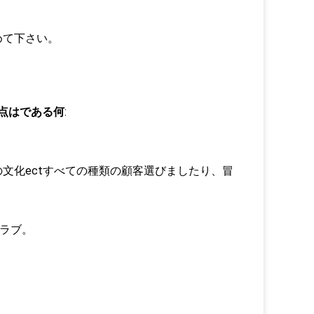
めて下さい。
点はである何
:
の文化ectすべての種類の顧客選びましたり、冒
クラブ。