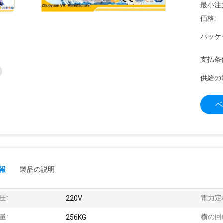
最小注
価格:
パッケ
支払条
供給の
ベ
報
製品の説明
圧:
電力定
220V
量:
横の回
256KG