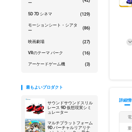
(42)
ー
5D 7D シネマ
(129)
モーションシート・シアタ
(86)
ー
映画劇場
(27)
VRのテーマ パーク
(16)
アーケードゲーム機
(3)
最もよいプロダクト
詳細情
サウンドサウンドスリル
レース 9D 仮想現実シミ
ュレーター
電
マルチプラットフォーム
9D バーチャルリアリテ
重