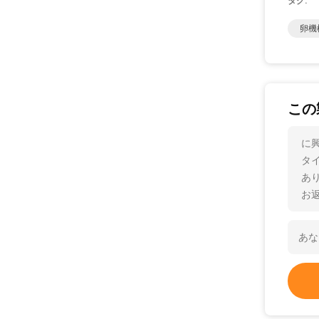
タグ:
卵機
この
に
タ
あ
お