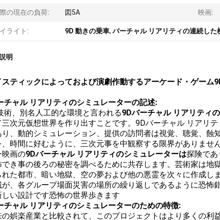
際の現在の負荷:
図5A
映画:
イライト:
9D 動きの乗車
,
バーチャル リアリティの連続した
説明
イスティックによっておよび演劇作動するアーケード・ゲーム9
ーチャル リアリティのシミュレーターの記述:
の技術、別名人工的な環境と言われる
9Dバーチャル リアリティ
て三次元仮想世界を作り出すことです。9Dバーチャル リアリテ
あり、動的シミュレーション、提供の訪問者は視覚、聴覚、蝕
を、時間に好むように、三次元事を中観察する限界がありませ
ー映画の
9Dバーチャル リアリティのシミュレーターは
探険であ
怖でき事の後ろの秘密を調べるために共存します。芸術家は地
られた都市、暗い地獄、空の夢および他の悪霊を次々に作成し
城が、各グループ場面災害の場所の繰り返しであるように恐怖
新しい設計です恐怖の世界歩きます
バーチャル リアリティのシミュレーターのための特徴:
 従来の娯楽産業と比較されて、このプロジェクトはより多くの利