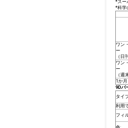
*ス
*科
ワン
ー
（日
ワン
ー
（週
1か月
9D
タイプ
利用
フィル
色: