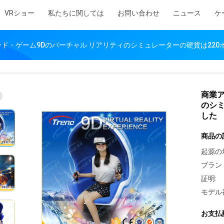
VRショー
私たちに関しては
お問い合わせ
ニュース
ケ
ド・ゲーム9Dのバーチャル リアリティのシミュレーターの硬貨は220
商業ア
のシミ
した
商品の
起源の
ブラン
証明:
モデル
お支払