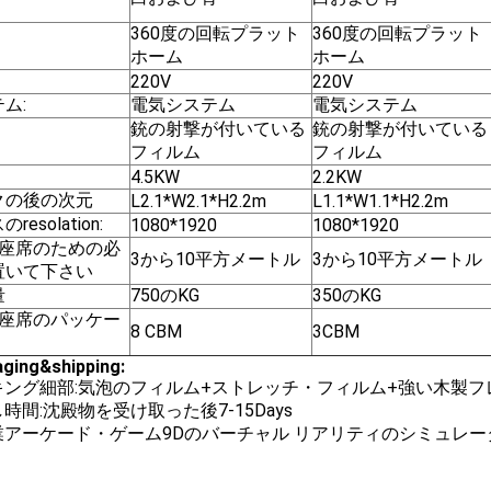
360度の回転プラット
360度の回転プラット
ホーム
ホーム
220V
220V
ム:
電気システム
電気システム
銃の射撃が付いている
銃の射撃が付いている
フィルム
フィルム
4.5KW
2.2KW
クの後の次元
L2.1*W2.1*H2.2m
L1.1*W1.1*H2.2m
resolation:
1080*1920
1080*1920
の座席のための必
3から10平方メートル
3から10平方メートル
置いて下さい
量
750のKG
350のKG
の座席のパッケー
8 CBM
3CBM
ging&shipping:
キング細部:気泡のフィルム+ストレッチ・フィルム+強い木製フ
時間:沈殿物を受け取った後7-15Days