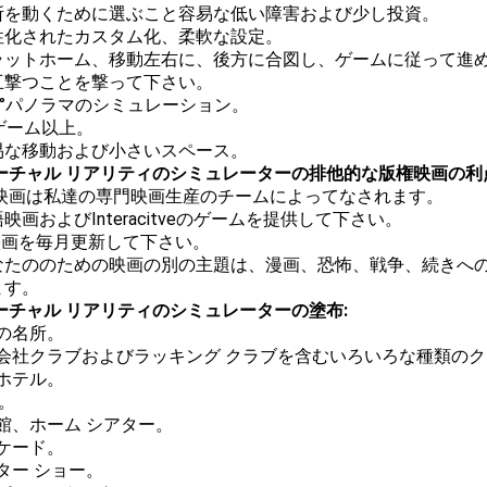
 場所を動くために選ぶこと容易な低い障害および少し投資。
個性化されたカスタム化、柔軟な設定。
 プラットホーム、移動左右に、後方に合図し、ゲームに従って進
相互撃つことを撃って下さい。
360°パノラマのシミュレーション。
50ゲーム以上。
容易な移動および小さいスペース。
バーチャル リアリティのシミュレーターの排他的な版権映画の利
VR映画は私達の専門映画生産のチームによってなされます。
英語映画およびInteracitveのゲームを提供して下さい。
vr映画を毎月更新して下さい。
 あなたののための映画の別の主題は、漫画、恐怖、戦争、続きへ
ます。
ーチャル リアリティのシミュレーターの塗布:
光の名所。
間会社クラブおよびラッキング クラブを含むいろいろな種類の
のホテル。
V。
館、ホーム シアター。
ーケード。
ター ショー。