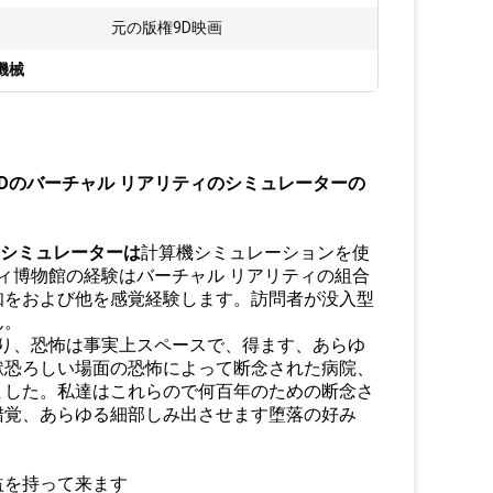
元の版権9D映画
機械
Dのバーチャル リアリティのシミュレーターの
のシミュレーターは
計算機シミュレーションを使
ィ博物館の経験はバーチャル リアリティの組合
知をおよび他を感覚経験します。訪問者が没入型
ん。
り、恐怖は事実上スペースで、得ます、あらゆ
獄恐ろしい場面の恐怖によって断念された病院、
ました。私達はこれらので何百年のための断念さ
錯覚、あらゆる細部しみ出させます堕落の好み
益を持って来ます