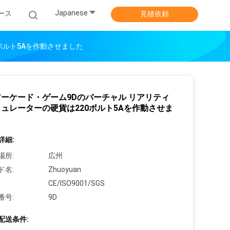
Japanese
ース
見積依頼
ボルト5Aを作動させました
ーケード・ゲーム9Dのバーチャル リアリティ
ュレーターの硬貨は220ボルト5Aを作動させま
詳細:
場所:
広州
ド名:
Zhuoyuan
CE/ISO9001/SGS
番号:
9D
配送条件: