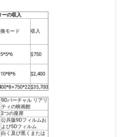
ターの収入
転換モード
収入
*5*5*6
$750
*10*8*6
$2,400
400*8+750*22
$35,700
9Dバーチャル リアリ
ティの映画館
2つの座席
の
公共版9Dフィルムお
よび5Dフィルム
白く及び黒くまたは