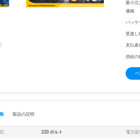
最小注
価格:
パッケ
受渡し
支払条
供給の
ベ
報
製品の説明
圧:
220 ボルト
電力定