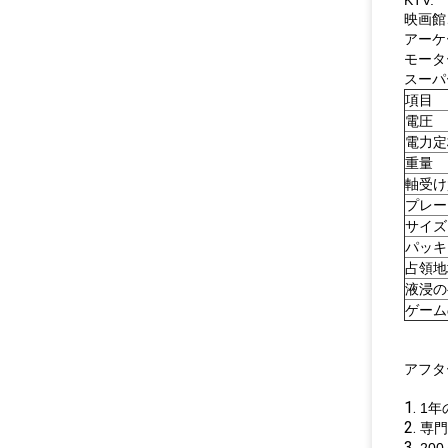
KTV.
映画館
アーケ
モータ
スーパ
項目
電圧
電力定
重量
軸受け
プレー
サイズ
パッキ
占領地
液浸の
ゲーム
アフタ
1.
1年
2.
専門
3.