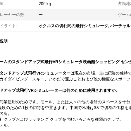
量:
占領地
200 kg
レーヤーの数:
一
ゲーム
イライト:
オクルスの切れ間の飛行シミュレータ
,
バーチャル
説明
ームのスタンドアップ式飛行VRシミュレータ映画館ショッピング セン
タンドアップ式飛行VRシミュレーターは
現在の市場、主に経験の独特
カイダイビング、スキー、いかだで運ぶことおよび他の極度なスポーツ
ドアップ式飛行VRシミュレーターは何のために使用されますか。
商業使用のためです。モール、または人々の他の場所のスペースを十分
経験のための1枚の切符を中置きます。中国で私達は$5.で切符の価格を
名所。
社クラブおよびラッキング クラブを含むいろいろな種類のクラブ。
テル。