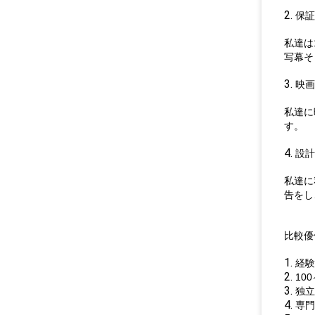
2.
保証
私達は
写幕そ
3.
映画
私達に
す。
4.
設計
私達に
告をし
比較優
1.
経験
2.
10
3.
独立
4.
専門