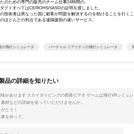
たのための専門の販売のチーム仕事24時間の。
ダクトすべてはCE/ROHS/SASOの証明を渡しました。
の技術者は異なった国に顧客が問題を解決するのを助けることを行くこ
のほとんどの利点である遠隔援助の速いサービス。
0度の飛行シミュレータ
バーチャル リアリティの飛行シミュレータ
製品の詳細を知りたい
興味があります スカイダイビングの商業ビデオ ゲームは飛行VRシミュレ
、素材などの詳細を送っていただけませんか。
りがとう！
返事を待って。