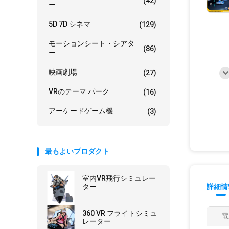
(42)
ー
5D 7D シネマ
(129)
モーションシート・シアタ
(86)
ー
映画劇場
(27)
VRのテーマ パーク
(16)
アーケードゲーム機
(3)
最もよいプロダクト
室内VR飛行シミュレー
ター
詳細情
360 VR フライトシミュ
電
レーター