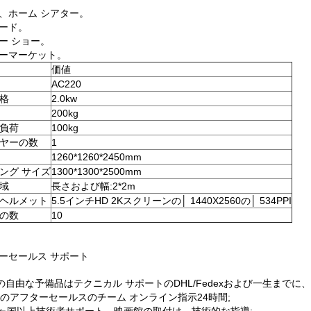
、ホーム シアター。
ード。
ー ショー。
ーマーケット。
価値
AC220
格
2.0kw
200kg
負荷
100kg
ヤーの数
1
1260*1260*2450mm
ング サイズ
1300*1300*2500mm
域
長さおよび幅:2*2m
ヘルメット
5.5インチHD 2Kスクリーンの│ 1440X2560の│ 534PPI
の数
10
ーセールス サポート
の自由な予備品はテクニカル サポートのDHL/Fedexおよび一生までに、
のアフターセールスのチーム オンライン指示24時間;