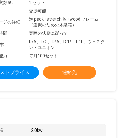
文数量:
1 セット
交渉可能
泡 pack+stretch 膜+wood フレーム
ージの詳細:
（選択のための木製箱）
時間:
実際の状態に従って
D/A、L/C、D/A、D/P、T/T、ウェスタ
件:
ン・ユニオン、
能力:
毎月100セット
ストプライス
連絡先
格:
2.0kw