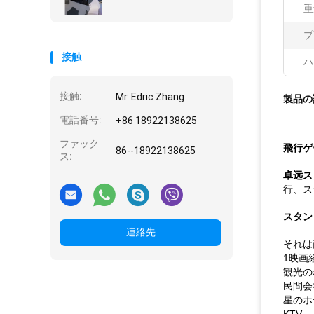
重
プ
接触
ハ
接触:
Mr. Edric Zhang
製品の
電話番号:
+86 18922138625
ファック
飛行ゲ
86--18922138625
ス:
卓远ス
行、ス
スタン
連絡先
それは
1映画
観光の
民間会
星のホ