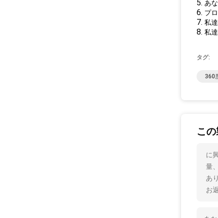
5.
あな
6.
プロ
7.
私達
8.
私達
タグ:
36
この
に
量
あ
お