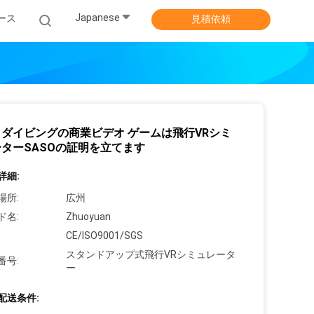
Japanese
ース
見積依頼
ダイビングの商業ビデオ ゲームは飛行VRシミ
ターSASOの証明を立てます
詳細:
場所:
広州
ド名:
Zhuoyuan
CE/ISO9001/SGS
スタンドアップ式飛行VRシミュレータ
番号:
ー
配送条件: