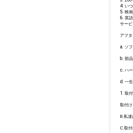
20
4.
いつ
5.
映画
6.
英語
サービ
アフタ
a.
ソフ
b.
部品
c.
ハー
d.
一生
1.
取付
取付け
B.私
C.取