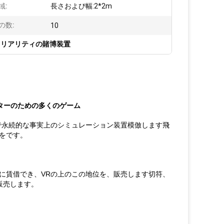
域:
長さおよび幅:2*2m
の数:
10
 リアリティの賭博装置
ターのための多くのゲーム
で永続的な事実上のシミュレーション装置模倣します飛
をです。
に賃借でき、VRの上のこの地位を、販売します切符、
販売します。