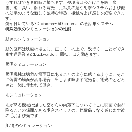
うすればできま同時に撃ちます。視聴者は今たばこを吸、水、
わ
雪、泡、臭い、触れる電光、足写真の急な射撃システムおよび他
の効果のような新しく独特な特徴、接触および感じを経験できま
せ
す。
銃が付いている7D cinema= 5D cinema+の会話形システム
特殊効果のシミュレーションの性能
ニ
動きのシミュレーション
ュ
動的座席は映画の場面に、正しく、の上で、残行く、ことができ
ます運送業者のbackwarder、回転、はえ動きます。
ー
照明シミュレーション
ス
照明機械は聴衆が雷雨日にあることのように感じるように、そこ
に落雷の場面がある場合、出します眩ます電光を、電光のとどろ
きと一緒に伴われて働き。
ケ
雨シミュレーション
ー
雨が降る機械は湿った空からの雨落下についてそこに映画で雨が
降ることの場面がある場合スイッチの、聴衆偽りなく感じます彼
ス
の毛および頬です。
川/滝のシミュレーション