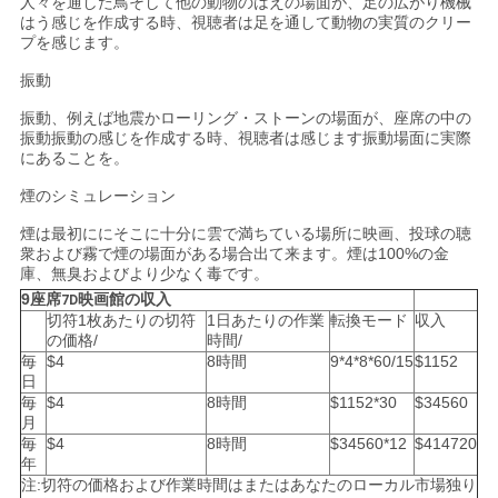
人々を通した鳥そして他の動物のはえの場面が、足の広がり機械
はう感じを作成する時、視聴者は足を通して動物の実質のクリー
プを感じます。
振動
振動、例えば地震かローリング・ストーンの場面が、座席の中の
振動振動の感じを作成する時、視聴者は感じます振動場面に実際
にあることを。
煙のシミュレーション
煙は最初ににそこに十分に雲で満ちている場所に映画、投球の聴
衆および霧で煙の場面がある場合出て来ます。煙は100%の金
庫、無臭およびより少なく毒です。
9座席
映画館
の収入
7D
切符1枚あたりの切符
1日あたりの作業
転換モード
収入
の価格/
時間/
毎
$4
8時間
9*4*8*60/15
$1152
日
毎
$4
8時間
$1152*30
$34560
月
毎
$4
8時間
$34560*12
$414720
年
注:切符の価格および作業時間はまたはあなたのローカル市場独り