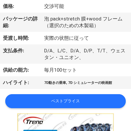
私
価格:
交渉可能
た
パッケージの詳
泡 pack+stretch 膜+wood フレーム
細:
（選択のための木製箱）
ち
受渡し時間:
実際の状態に従って
に
支払条件:
D/A、L/C、D/A、D/P、T/T、ウェス
関
タン・ユニオン、
し
供給の能力:
毎月100セット
て
,
ハイライト:
7D動きの乗車
7D シミュレーターの映画館
は
ベストプライス
工
場