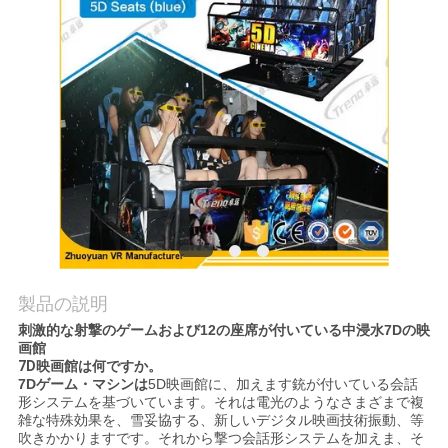
見
学
品
質
管
理
お
製品の説明
刺激的な射撃のゲームおよび12の座席が付いている中浸水7Dの映
問
画館
7D
映画館は
何ですか。
い
7Dゲーム・マシンは
5D映画館に、加えます銃が付いている会話
形システムを基づいています。それは電光のようなさまざまで複
合
雑な特殊効果を、雪妥協する、新しいデジタル映画技術振動、等
吹きかかりますです。それから撃つ会話形システムを加えま、そ