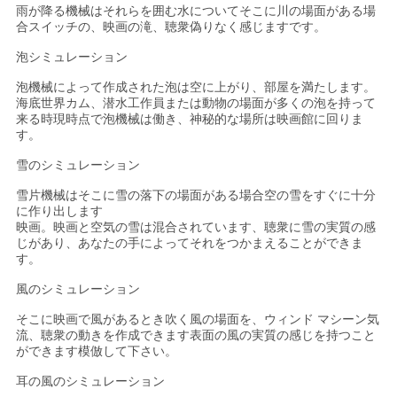
地
雨が降る機械はそれらを囲む水についてそこに川の場面がある場
合スイッチの、映画の滝、聴衆偽りなく感じますです。
図
泡シミュレーション
泡機械によって作成された泡は空に上がり、部屋を満たします。
海底世界カム、潜水工作員または動物の場面が多くの泡を持って
PRIVACY
来る時現時点で泡機械は働き、神秘的な場所は映画館に回りま
POLICY
す。
雪のシミュレーション
雪片機械はそこに雪の落下の場面がある場合空の雪をすぐに十分
に作り出します
映画。映画と空気の雪は混合されています、聴衆に雪の実質の感
じがあり、あなたの手によってそれをつかまえることができま
す。
風のシミュレーション
そこに映画で風があるとき吹く風の場面を、ウィンド マシーン気
流、聴衆の動きを作成できます表面の風の実質の感じを持つこと
ができます模倣して下さい。
耳の風のシミュレーション