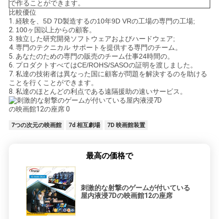
で作ることができます。
比較優位
1.
経験を、5D 7D製造するの10年9D VRの工場の専門の工場;
2.
100ヶ国以上からの顧客。
3.
独立した研究開発ソフトウェアおよびハードウェア;
4.
専門のテクニカル サポートを提供する専門のチーム。
5.
あなたのための専門の販売のチーム仕事24時間の。
6.
プロダクトすべてはCE/ROHS/SASOの証明を渡しました。
7.
私達の技術者は異なった国に顧客が問題を解決するのを助ける
ことを行くことができます。
8.
私達のほとんどの利点である遠隔援助の速いサービス。
7つの次元の映画館
7d 相互劇場
7D 映画館装置
最高の価格で
刺激的な射撃のゲームが付いている
屋内液浸7Dの映画館12の座席