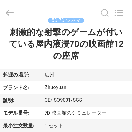
supplier.
Copyright
©
2016
-
5D 7D シネマ
2026
Zhuoyuan
Co.,Ltd.
刺激的な射撃のゲームが付い
家
All
Rights
Reserved.
ている屋内液浸7Dの映画館12
製
の座席
品
起源の場所:
広州
VR
Zhuoyuan
ブランド名:
シ
CE/ISO9001/SGS
証明:
ョ
モデル番号:
7D 映画館のシミュレーター
ー
最小注文数量:
1 セット