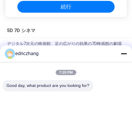
続行
5D 7D シネマ
デジタル7次元の映画館、足の広がりの効果の7D映画館の劇場
edriczhang
6スクリーンの表示システムが付いているDOFのテーマ パーク
の催し物7Dの映画館
7:20 PM
5.1チャネルの音声が付いているすばらしい射撃のゲーム7Dの映
画館6/8つの座席
Good day, what product are you looking for?
人気カテゴリ
すべて
Vr モーションシミュ
9D VRシミュレータ
レーター
VRレーシングシミュ
Vrの射撃のシミュレ