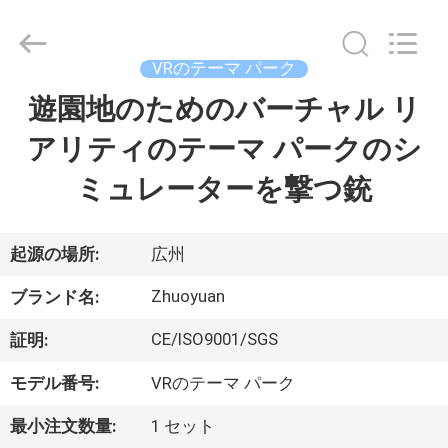
supplier.
Copyright
©
2016
-
VRのテーマ パーク
2026
Zhuoyuan
Co.,Ltd.
遊園地のためのバーチャル リ
家
All
Rights
Reserved.
アリティのテーマ パークのシ
製
ミュレーターを撃つ銃
品
起源の場所:
広州
VR
Zhuoyuan
ブランド名:
シ
CE/ISO9001/SGS
証明:
ョ
モデル番号:
VRのテーマ パーク
ー
最小注文数量:
1 セット