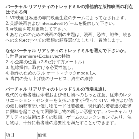
地
バーチャル リアリティのトレッドミルの
排他的な版権
映画の利点
はである何
図
1.
VR映画は私達の専門映画生産のチームによってなされます。
2.
英語映画およびInteracitveのゲームを提供して下さい。
3.
vr映画を毎月更新して下さい。
4.
あなたののための映画の別の主題は、漫画、恐怖、戦争、続き
PRIVACY
への文化ectすべての種類の顧客選びましたり、冒険します。
POLICY
なぜバーチャル リアリティのトレッドミルを選んで下さいか。
1.
世界premiere+Exclusiveの特徴
2. 小企業の位置（2-9だけ平方メートル）
3. 無線操作。取付ける必要性無し。
4. 操作のためのフル オートマチックmode.1人
5. 専門の売り上げ後のサービス、終生の維持
バーチャル リアリティのトレッドミル
の市場見通し
現代的な若者達は余暇および催し物へのもっと注意、従来のレク
リエーション・センターを支払いますが-従ってKTV、棒および他
の催し物都市堅い催し物モードは若者達、現代的な若者達の欲求
に興味を起こさせて困難催し物の新しい形態です。バーチャル リ
アリティの技術は多くの映画、ゲームのコレクションであり、催
し物は、十分に若者達の必要性を満たすことができます。
項目
価値