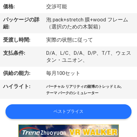
私
価格:
交渉可能
た
パッケージの詳
泡 pack+stretch 膜+wood フレーム
細:
（選択のための木製箱）
ち
受渡し時間:
実際の状態に従って
に
支払条件:
D/A、L/C、D/A、D/P、T/T、ウェス
関
タン・ユニオン、
し
供給の能力:
毎月100セット
て
,
ハイライト:
バーチャル リアリティの賭博のトレッドミル
は
テーマ パークのシミュレーター
ベストプライス
工
場