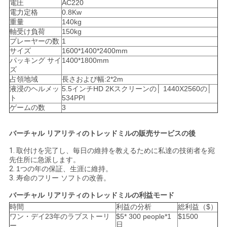
電圧
AC220
電力定格
0.8Kw
重量
140kg
軸受け負荷
150kg
プレーヤーの数
1
サイズ
1600*1400*2400mm
パッキング サイ
1400*1800mm
ズ
占領地域
長さおよび幅:2*2m
液浸のヘルメッ
5.5インチHD 2Kスクリーンの│ 1440X2560の│
ト
534PPI
ゲームの数
3
バーチャル リアリティのトレッドミル
の
販売サービスの後
1.
取付けを完了し、毎日の維持を教えるために私達の技術者を宛
先住所に急派します。
2.
1つの年の保証、生涯に維持。
3.
寿命のフリー ソフトの改善。
バーチャル リアリティのトレッドミル
の利益モード
時間
利益の分析
総利益（$）
ワン・デイ23年のラブストーリ
$5* 300 people*1
$1500
日
ー