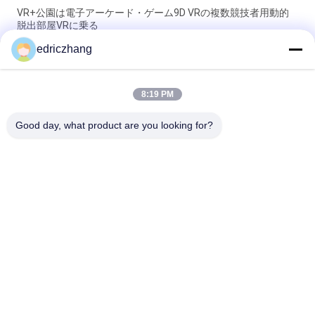
VR+公園は電子アーケード・ゲーム9D VRの複数競技者用動的
脱出部屋VRに乗る
edriczhang
シミュレーション ドライブ小屋が付いている黒い720°Motion
VRのテーマ パークのスタジオのゲーム
8:19 PM
ジェット コースターVRのテーマ パーク、1つの座席相互VR飛行
シミュレータ
Good day, what product are you looking for?
人気カテゴリ
すべて
Vr モーションシミュ
9D VRシミュレータ
レーター
VRレーシングシミュ
Vrの射撃のシミュレ
レーター
ーター
VRの飛行シミュレー
VR スポーツシミュ
タ
レーター