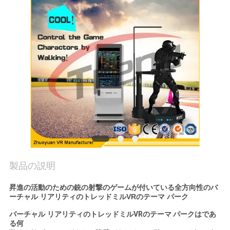
見
学
品
質
管
理
お
製品の説明
問
昇進の活動のための銃の射撃のゲームが付いている全方向性のバ
い
ーチャル リアリティのトレッドミルVRのテーマ パーク
合
バーチャル リアリティの
トレッドミルVRのテーマ パークは
であ
る何