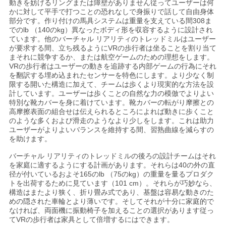
動きを妨げるリングまたは障壁がありません従ってユーザーは何
わ
かに対して平手で打つことの恐れなしで身振りで話して自由身体
部分です。作り付けの馬具システムは重量を支えている間308ま
せ
でのlb （140のkg）異なったボディ形を収容するように設計され
ています。他のバーチャル リアリティのトレッドミルはユーザー
が要求する間、立ち残るようにVRの歩行者は坐ることを割り当て
まそれに競争するか、または航空ゲームのための理想をします。
ニ
VRの歩行者はユーザーの動きを追跡する内部ゲームの行為にそれ
を翻訳する埋め込まれたセンサーを特色にします。より少なく制
ュ
限する開いた構造に加えて、チームは歩くより現実的な方法を設
計しています。ユーザーは歩くことの自然な力の模倣でよりよい
ー
特別な靴カバーを身に着けています。靴カバーの転がり摩擦との
高摩擦表面の組合せは伝えられるところによれば動きに歩くこと
ス
のような多くおよび滑走のようなより少しをします。これは助力
ユーザーがよりよいバランスを維持する間、習熟曲線を減らすの
を助けます。
ケ
バーチャル リアリティのトレッドミル
の後ろの
設計チームはそれ
を家庭に適するようにする計画があります。
それらは40の外の直
径が付いているおよそ165のlb （75のkg）の重量を量るプロダク
ー
トを出荷するために見ています（101 cm）。それらが巧妙なら、
構造はまたより狭く、折り畳み式であり、基盤は容易な動きのた
ス
めの隠された車輪とより薄いです。そしてそれが十分に家庭的で
なければ、両面機に振動椅子を加えることの選択があります従っ
てVRの歩行者は家具として倍増するにはできます。