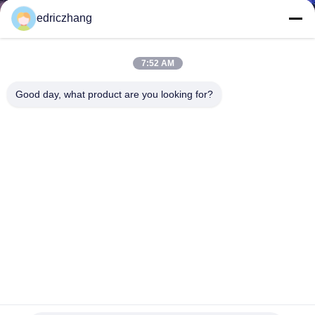
私
edriczhang
た
7:52 AM
ち
Good day, what product are you looking for?
に
関
し
て
は
工
場
子供の屋内運動場装置のvrのカーレースの運転手のゲーム
2players