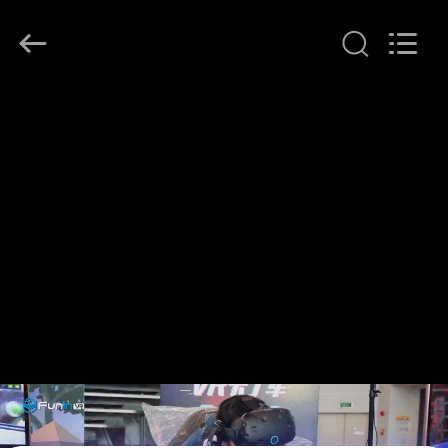
supplier.
Copyright
©
2016
-
2026
Zhuoyuan
Co.,Ltd.
家
All
Rights
Reserved.
製
品
VR
シ
ョ
ー