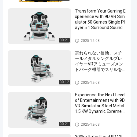
Transform Your Gaming E
xperience with 9D VR Sim
ulator 50 Games Single Pl
ayer 5.1 Surround Sound
9D VRシミュレータ
00:21
2025-12-08
忘れられない冒険、スチ
ールメタルシングルプレ
イヤーVRアミューズメン
トパーク機器でスリルを
解き放て
9D VRシミュレータ
00:12
2025-12-08
Experience the Next Level
of Entertainment with 9D
VR Simulator Steel Metal
1.5 KW Dynamic Exreme T
heme
9D VRシミュレータ
00:21
2025-12-08
200kg Rated Load 9D VR