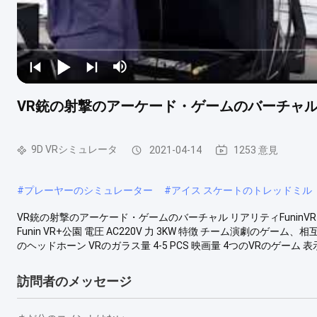
VR銃の射撃のアーケード・ゲームのバーチャル 
9D VRシミュレータ
2021-04-14
1253 意見
#
プレーヤーのシミュレーター
#
アイス スケートのトレッドミル
VR銃の射撃のアーケード・ゲームのバーチャル リアリティFuninV
Funin VR+公園 電圧 AC220V 力 3KW 特徴 チーム演劇のゲーム、相互
のヘッドホーン VRのガラス量 4-5 PCS 映画量 4つのVRのゲーム 表示 4
訪問者のメッセージ