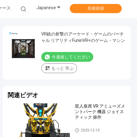
Japanese
ケース
見積依頼
VR銃の射撃のアーケード・ゲームのバーチ
ャル リアリティFuninVR+のゲーム・マシン
今連絡してください
もっと 学ぶ
関連ビデオ
双人座席 VR アミューズメ
ントパーク 機器 ジョイス
ティック 操作
9D VRシミュレータ
2025-12-10
00:22